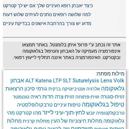
כיצד יאבחן רופא העיניים שלך אם יש לך קטרקט
למה שלושה רופאים נותנים לעיתים שלוש דעות
מדוע יש צורך בהרחבת אישונים בבדיקת עיניים
אתר זה נכתב ע"י פרופ' איתן בלומנטל. באתר תמצאו
אינפורמציה מעמיקה על האבחון והטיפול בגלאוקומה
ובקטרקט. האינפורמציה באתר איננה תחליף לייעוץ רפואי.
מילות מפתח:
אבחון
Suturelysis Lens
Volk
ALT
Katena
LTP
SLT
גלאוקומה
הרצאות
גורמי סיכון
אלרגיה
אנטיביוטיקה
ברקית
זווית-סגורה
זווית-צרה
זווית-פתוחה
חדות ראיה
טונומטר
טיפול בגלאוקומה
טרבקולופלסטיה
טיפות עיניים
לחץ-תוך-עיני
לייזר
מהו קטרקט
מהי
יובש
טרבקולקטומיה
גלאוקומה
מחלות חיצוניות של העין
מחלות קרנית
מחלות
משקפיים
ניתוח גלאוקומה