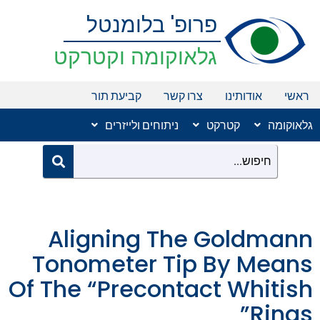
ילוג
פרופ' בלומנטל
תוכן
גלאוקומה וקטרקט
ראשי
אודותינו
צרו קשר
קביעת תור
גלאוקומה
קטרקט
ניתוחים ולייזרים
Aligning The Goldmann
Tonometer Tip By Means
Of The “Precontact Whitish
Rings”