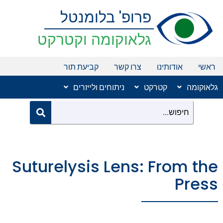
ילוג
פרופ' בלומנטל
תוכן
גלאוקומה וקטרקט
ראשי
אודותינו
צרו קשר
קביעת תור
גלאוקומה
קטרקט
ניתוחים ולייזרים
Suturelysis Lens: From the
Press