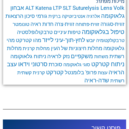
מילות מפתח:
אבחון
Suturelysis Lens
Volk
ALT
Katena
LTP
SLT
גלאוקומה
הרצאות
גורמי סיכון
אלרגיה
אנטיביוטיקה
ברקית
זווית-סגורה
זווית-צרה
זווית-פתוחה
חדות ראיה
טונומטר
טיפול בגלאוקומה
טרבקולופלסטיה
טיפות עיניים
לחץ-תוך-עיני
לייזר
מהו קטרקט
מהי
יובש
טרבקולקטומיה
גלאוקומה
מחלות חיצוניות של העין
מחלות קרנית
מחלות
משקפיים
ניתוח גלאוקומה
נזק לראיה
רשתית
משחות
ניתוח קטרקט
סרטוני וידאו
עצב
סוכרת
סוגי גלאוקומה
קטרקט
הראיה
פרופ' בלומנטל
קרנית
קשתית
עצות
שדה-ראיה
רשתית
פוסט קשור