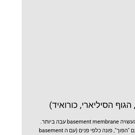
העדשה (crystalline lens) מורכבת מאלמנטים אפיתליאלים בלבד. העדשה מוקפת ע"י קופסית (capsule) העשויה basement membrane עבה ביותר.
העדשה האמבריונלית מצופה אפיתל מבחוץ (בגלל שנוצרה מאינבגינציה של כיס אפיתל) כך שהאפיתל בעצם "הפוך", פונה כלפי פנים (עם ה basement