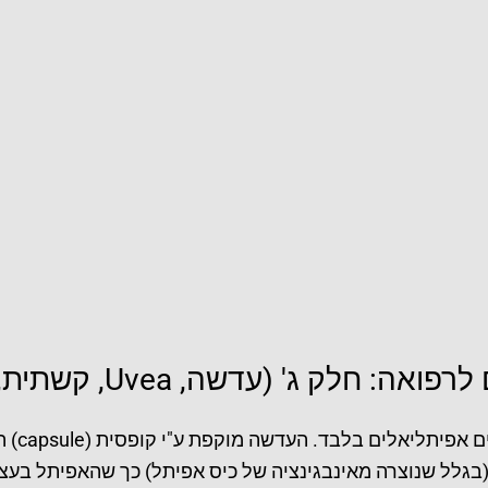
ה, Uvea, קשתית, הגוף הסיליארי, כורואיד)