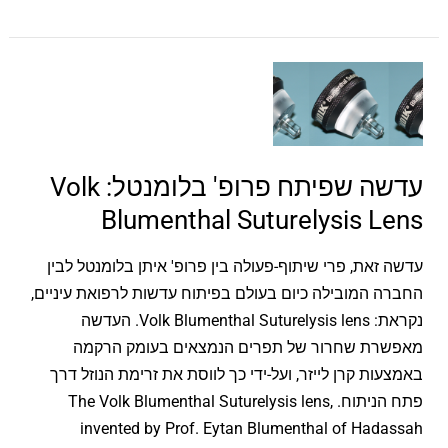
עדשה
שפיתח
פרופ'
בלומנטל:
עדשה שפיתח פרופ' בלומנטל: Volk
Volk
Blumenthal
Blumenthal Suturelysis Lens
Suturelysis
Lens
עדשה זאת, פרי שיתוף-פעולה בין פרופ' איתן בלומנטל לבין
החברה המובילה כיום בעולם בפיתוח עדשות לרפואת עיניים,
נקראת: Volk Blumenthal Suturelysis lens. העדשה
מאפשרת שחרור של תפרים הנמצאים בעומק הרקמה
באמצעות קרן לייזר, ועל-ידי כך לווסת את זרימת הנוזל דרך
פתח הניתוח. The Volk Blumenthal Suturelysis lens,
invented by Prof. Eytan Blumenthal of Hadassah