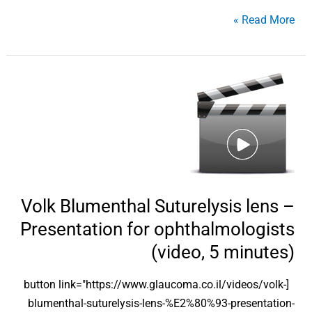
Read More »
Volk
Blumenthal
Suturelysis
lens
–
Presentation
for
Volk Blumenthal Suturelysis lens –
ophthalmologists
Presentation for ophthalmologists
(video,
(video, 5 minutes)
5
minutes)
[button link="https://www.glaucoma.co.il/videos/volk-
blumenthal-suturelysis-lens-%E2%80%93-presentation-