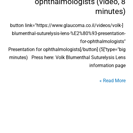
ophthalmologists (video, 8
(video,
8
minutes)
minutes)
[button link="https://www.glaucoma.co.il/videos/volk-
blumenthal-suturelysis-lens-%E2%80%93-presentation-
for-ophthalmologists"
type="big"]Presentation for ophthalmologists[/button] (5
minutes) Press here: Volk Blumenthal Suturelysis Lens
information page
Read More »