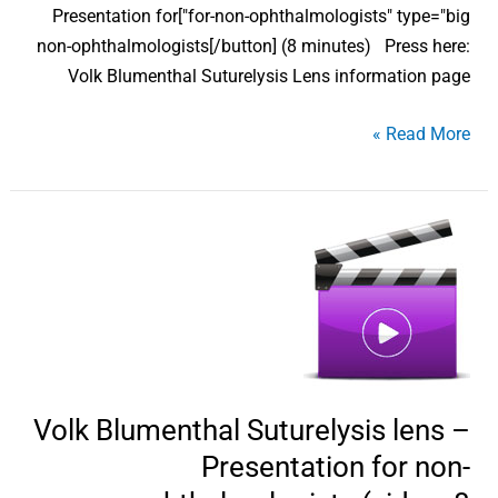
for-non-ophthalmologists" type="big"]Presentation for
non-ophthalmologists[/button] (8 minutes) Press here:
Volk Blumenthal Suturelysis Lens information page
Read More »
Volk
Blumenthal
Suturelysis
lens
–
Presentation
for
Volk Blumenthal Suturelysis lens –
non-
Presentation for non-
ophthalmologists