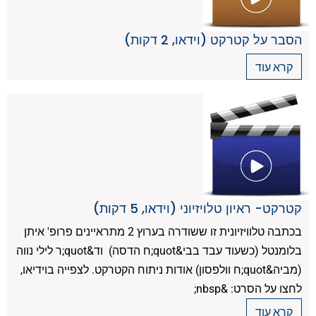
הסבר על קטרקט (וידאו, 2 דקות)
קרא עוד
קטרקט- ראיון טלויזיוני (וידאו, 5 דקות)
בכתבה טלוויזיונית זו ששודרה בערוץ 2 מתראיינים פרופ' איתן
בלומנטל (כשעוד עבד בבי&quot;ח הדסה) וד&quot;ר לילי נווה
(מביה&quot;ח וולפסון) אודות ניתוח הקטרקט. לצפייה בוידיאו,
לחצו על הסרט: &nbsp;
קרא עוד