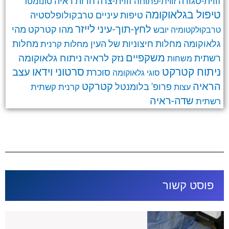
זווית-סגורה
זווית-צרה
זווית-פתוחה
חדות ראיה
טונומטר
טיפול בגלאוקומה
טרבקולופלסטיה
טיפות עיניים
לחץ-תוך-עיני
לייזר
מהו קטרקט
מהי
יובש
טרבקולקטומיה
גלאוקומה
מחלות חיצוניות של העין
מחלות קרנית
מחלות
משקפיים
ניתוח גלאוקומה
נזק לראיה
רשתית
משחות
ניתוח קטרקט
סרטוני וידאו
עצב
סוכרת
סוגי גלאוקומה
קטרקט
הראיה
פרופ' בלומנטל
קרנית
קשתית
עצות
שדה-ראיה
רשתית
פוסט קשור