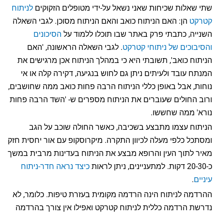
שתי שאלות שכיחות שאני נשאל על-ידי מטופלים הזקוקים
לניתוח
קטרקט
הן: האם הניתוח כואב והאם הניתוח מסוכן. לגבי השאלה
השנייה, כתבתי פרק באתר שבו תוכלו ללמוד על
הסיכונים
והסיבוכים של ניתוחי קטרקט
. לגבי השאלה הראשונה, 'האם
הניתוח כואב', תשובתי היא כי במהלך הניתוח אכן מרגישים את
המנתח עובד ולעיתים ניתן גם לחוש בנגיעה, דקירה קלה או אי
נוחות, אבל באופן כללי הניתוח הרבה פחות כואב ממה שחושבים,
ורוב החולים שעוברים את הניתוח מספרים ש- 'השד הרבה פחות
נורא' ממה שחששו.
הניתוח עצמו מתבצע בשכיבה, כאשר החולה שוכב על הגב
ומסתכל כלפי מעלה לכיוון התקרה. מיקרוסקופ עם אור יחסית חזק
מאיר לתוך העין והרופא מבצע את הניתוח בעדינות מרבית במשך
כ-20-30 דקות. למתעניינים, ניתן לראות
כיצד נראה חדר-ניתוח
עיניים
.
ההרדמה לניתוח הינה הרדמה מקומית בעזרת טיפות. כלומר, לא
נדרשת הרדמה כללית לניתוח קטרקט ואפילו אין צורך בהרדמה