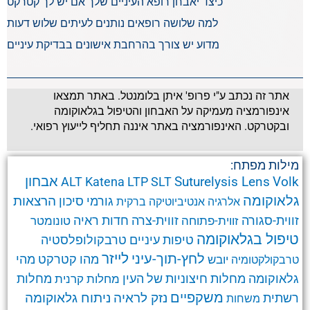
כיצד יאבחן רופא העיניים שלך אם יש לך קטרקט
למה שלושה רופאים נותנים לעיתים שלוש דעות
מדוע יש צורך בהרחבת אישונים בבדיקת עיניים
אתר זה נכתב ע"י פרופ' איתן בלומנטל. באתר תמצאו
אינפורמציה מעמיקה על האבחון והטיפול בגלאוקומה
ובקטרקט. האינפורמציה באתר איננה תחליף לייעוץ רפואי.
מילות מפתח:
אבחון
Suturelysis Lens
Volk
ALT
Katena
LTP
SLT
גלאוקומה
הרצאות
גורמי סיכון
אלרגיה
אנטיביוטיקה
ברקית
זווית-סגורה
זווית-צרה
זווית-פתוחה
חדות ראיה
טונומטר
טיפול בגלאוקומה
טרבקולופלסטיה
טיפות עיניים
לחץ-תוך-עיני
לייזר
מהו קטרקט
מהי
יובש
טרבקולקטומיה
גלאוקומה
מחלות חיצוניות של העין
מחלות קרנית
מחלות
משקפיים
ניתוח גלאוקומה
נזק לראיה
רשתית
משחות