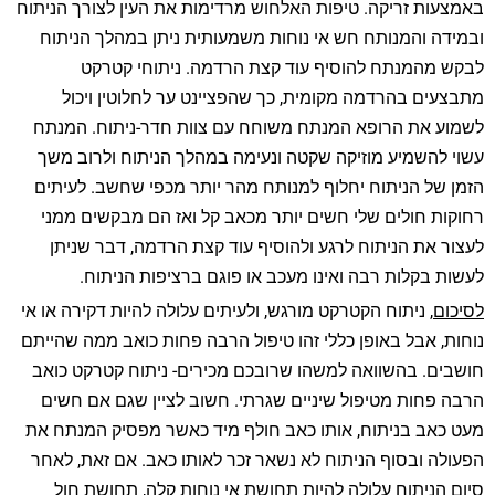
באמצעות זריקה. טיפות האלחוש מרדימות את העין לצורך הניתוח
ובמידה והמנותח חש אי נוחות משמעותית ניתן במהלך הניתוח
לבקש מהמנתח להוסיף עוד קצת הרדמה. ניתוחי קטרקט
מתבצעים בהרדמה מקומית, כך שהפציינט ער לחלוטין ויכול
לשמוע את הרופא המנתח משוחח עם צוות חדר-ניתוח. המנתח
עשוי להשמיע מוזיקה שקטה ונעימה במהלך הניתוח ולרוב משך
הזמן של הניתוח יחלוף למנותח מהר יותר מכפי שחשב. לעיתים
רחוקות חולים שלי חשים יותר מכאב קל ואז הם מבקשים ממני
לעצור את הניתוח לרגע ולהוסיף עוד קצת הרדמה, דבר שניתן
לעשות בקלות רבה ואינו מעכב או פוגם ברציפות הניתוח.
לסיכום
, ניתוח הקטרקט מורגש, ולעיתים עלולה להיות דקירה או אי
נוחות, אבל באופן כללי זהו טיפול הרבה פחות כואב ממה שהייתם
חושבים. בהשוואה למשהו שרובכם מכירים- ניתוח קטרקט כואב
הרבה פחות מטיפול שיניים שגרתי. חשוב לציין שגם אם חשים
מעט כאב בניתוח, אותו כאב חולף מיד כאשר מפסיק המנתח את
הפעולה ובסוף הניתוח לא נשאר זכר לאותו כאב. אם זאת, לאחר
סיום הניתוח עלולה להיות תחושת אי נוחות קלה, תחושת חול