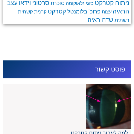
ניתוח קטרקט
סרטוני וידאו
עצב
סוכרת
סוגי גלאוקומה
קטרקט
הראיה
פרופ' בלומנטל
קרנית
קשתית
עצות
שדה-ראיה
רשתית
פוסט קשור
למה לעבור ניתוח קטרקט