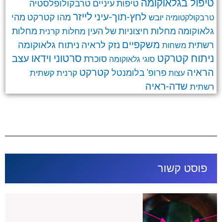
טיפול בגלאוקומה
טרבקולופלסטיה
טיפות עיניים
לחץ-תוך-עיני
לייזר
מהו קטרקט
מהי
יובש
טרבקולקטומיה
גלאוקומה
מחלות חיצוניות של העין
מחלות קרנית
מחלות
משקפיים
ניתוח גלאוקומה
נזק לראיה
רשתית
משחות
ניתוח קטרקט
סרטוני וידאו
עצב
סוכרת
סוגי גלאוקומה
קטרקט
הראיה
פרופ' בלומנטל
קרנית
קשתית
עצות
שדה-ראיה
רשתית
פוסט קשור