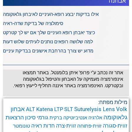
אבחנה
אילו בדיקות יבצע רופא-העיניים לאיבחון גלאוקומה
סימולציה של בדיקת שדה-ראיה
כיצד יאבחן רופא העיניים שלך אם יש לך קטרקט
למה שלושה רופאים נותנים לעיתים שלוש דעות
מדוע יש צורך בהרחבת אישונים בבדיקת עיניים
אתר זה נכתב ע"י פרופ' איתן בלומנטל. באתר תמצאו
אינפורמציה מעמיקה על האבחון והטיפול בגלאוקומה
ובקטרקט. האינפורמציה באתר איננה תחליף לייעוץ רפואי.
מילות מפתח:
אבחון
Suturelysis Lens
Volk
ALT
Katena
LTP
SLT
גלאוקומה
הרצאות
גורמי סיכון
אלרגיה
אנטיביוטיקה
ברקית
זווית-סגורה
זווית-צרה
זווית-פתוחה
חדות ראיה
טונומטר