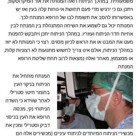
משמעותית. במהלך הניתוח רואה המנותח את אור המיקרוסקופ,
ויתכן גם כי ירגיש מדי פעם תחושת אי-נוחות קלה בעין ואז יש
באפשרותו להסב את תשומת לבו של הרופא המנתח לכך.
המנותח יכול גם לשמוע את השיחה המתנהלת בין המנתח לבין
אחיות חדר-הניתוח ועוזריו. במהלך הניתוח יתכן ויתבקש להפנות
מעט את המבט או את הראש לכיוון מסוים. רצוי כי המנותח לא יזוז
במהלך הניתוח, אולם אינו צריך לחשוש מתנועות לא רצוניות קלות,
או ממצמוץ, מאחר ואלה נמצאות לרוב תחת שליטת הרופא
המנתח.
המנתח מתחיל את
הניתוח בניקוי העין
בחומר חיטוי סטרילי.
לאחר שווידא כי השדה
הניתוחי נקי, מכסה
הרופא את העין בכיסוי
דביק וסטרילי ומכין את
מכשירי הניתוח המיוחדים לניתוחי עיניים (מכשירים אלה הם