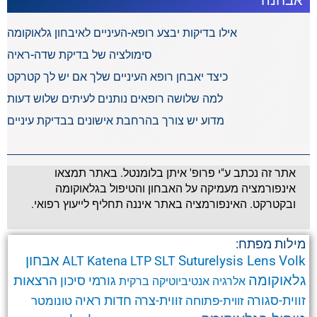
אבחנה
אילו בדיקות יבצע רופא-העיניים לאיבחון גלאוקומה
סימולציה של בדיקת שדה-ראיה
כיצד יאבחן רופא העיניים שלך אם יש לך קטרקט
למה שלושה רופאים נותנים לעיתים שלוש דעות
מדוע יש צורך בהרחבת אישונים בבדיקת עיניים
אתר זה נכתב ע"י פרופ' איתן בלומנטל. באתר תמצאו
אינפורמציה מעמיקה על האבחון והטיפול בגלאוקומה
ובקטרקט. האינפורמציה באתר איננה תחליף לייעוץ רפואי.
מילות מפתח:
אבחון
Suturelysis Lens
Volk
ALT
Katena
LTP
SLT
גלאוקומה
הרצאות
גורמי סיכון
אלרגיה
אנטיביוטיקה
ברקית
זווית-סגורה
זווית-צרה
זווית-פתוחה
חדות ראיה
טונומטר