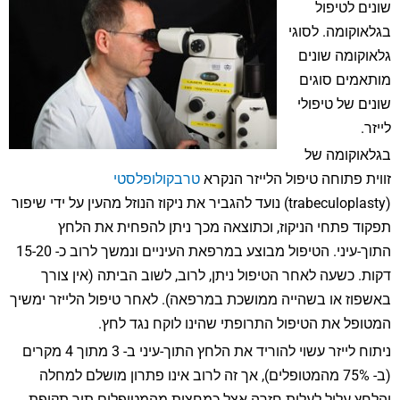
שונים לטיפול
בגלאוקומה. לסוגי
גלאוקומה שונים
מותאמים סוגים
שונים של טיפולי
לייזר.
בגלאוקומה של
זווית פתוחה טיפול הלייזר הנקרא
טרבקולופלסטי
(trabeculoplasty) נועד להגביר את ניקוז הנוזל מהעין על ידי שיפור
תפקוד פתחי הניקוז, וכתוצאה מכך ניתן להפחית את הלחץ
התוך-עיני. הטיפול מבוצע במרפאת העיניים ונמשך לרוב כ- 15-20
דקות. כשעה לאחר הטיפול ניתן, לרוב, לשוב הביתה (אין צורך
באשפוז או בשהייה ממושכת במרפאה). לאחר טיפול הלייזר ימשיך
המטופל את הטיפול התרופתי שהינו לוקח נגד לחץ.
ניתוח לייזר עשוי להוריד את הלחץ התוך-עיני ב- 3 מתוך 4 מקרים
(ב- 75% מהמטופלים), אך זה לרוב אינו פתרון מושלם למחלה
והלחץ עלול לעלות חזרה אצל כמחצית מהמטופלים תוך תקופת