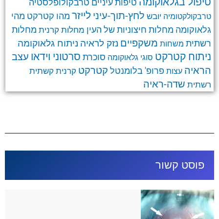
טיפול בגלאוקומה
טרבקולופלסטיה
טיפות עיניים
לחץ-תוך-עיני
לייזר
מהו קטרקט
מהי
יובש
טרבקולקטומיה
גלאוקומה
מחלות חיצוניות של העין
מחלות קרנית
מחלות
משקפיים
ניתוח גלאוקומה
נזק לראיה
רשתית
משחות
ניתוח קטרקט
סרטוני וידאו
עצב
סוכרת
סוגי גלאוקומה
קטרקט
הראיה
פרופ' בלומנטל
קרנית
קשתית
עצות
שדה-ראיה
רשתית
פוסט קשור