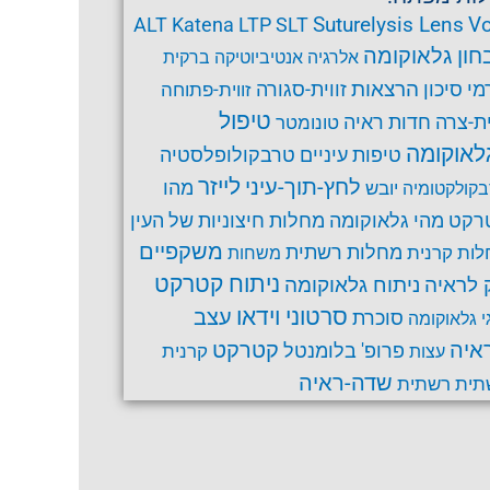
Suturelysis Lens
Vo
ALT
Katena
LTP
SLT
חון גלאוקומה
אלרגיה
אנטיביוטיקה
ברקית
הרצאות
זווית-סגורה
מי סיכון
זווית-פתוחה
טיפול
ית-צרה
חדות ראיה
טונומטר
לאוקומה
טרבקולופלסטיה
טיפות עיניים
לחץ-תוך-עיני
לייזר
מהו
יובש
קולקטומיה
רקט
מהי גלאוקומה
מחלות חיצוניות של העין
משקפיים
ות קרנית
מחלות רשתית
משחות
ניתוח קטרקט
ניתוח גלאוקומה
 לראיה
סרטוני וידאו
עצב
סוכרת
י גלאוקומה
קטרקט
איה
פרופ' בלומנטל
קרנית
עצות
שדה-ראיה
תית
רשתית