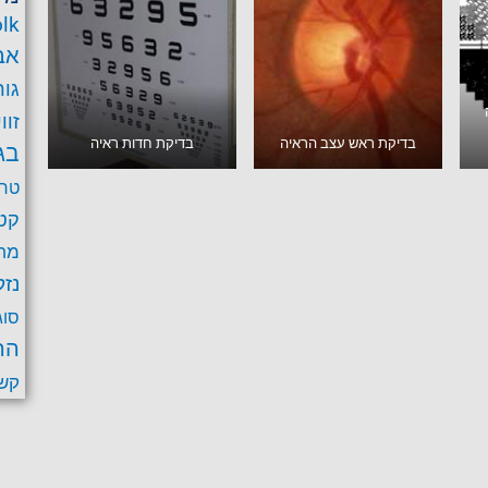
lk
אב
גור
זוו
בדיקת ראש עצב הראיה
בדיקת חדות ראיה
בג
טרב
קט
מחל
נזק
סוג
הר
קש