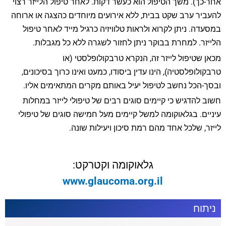
אחר-כך). משך הטיפול הוא כעשר דקות. לאחר טיפול הלייזר רצוי
להעביר ערב שקט בבית, ללא אירועים מיוחדים כהצגה או ארוחה
במסעדה. ניתן לקרוא ולראות טלוויזיה כרגיל מייד לאחר טיפול
הלייזר. למחרת בבוקר ניתן לחזור לשגרה ללא כל מגבלות.
מכאן שטיפול לייזר זה, הנקרא טרבקולופלסטי (או
טרבקולופלסטיה), הינו עדין ביסודו, כמעט ואינו כרוך בסיכונים,
ובסך-הכל נחשב לטיפול יעיל באותם מקרים המתאימים אליו.
חשוב להדגיש כי קיימים סוגים רבים של טיפולי לייזר במחלות
עיניים. בגלאוקומה למשל קיימים מעל חמישה סוגים של טיפולי
לייזר, שלכל אחד מהם רמת סיכון ויעילות שונה.
גלאוקומה וקטרקט:
www.glaucoma.org.il
ניתוח