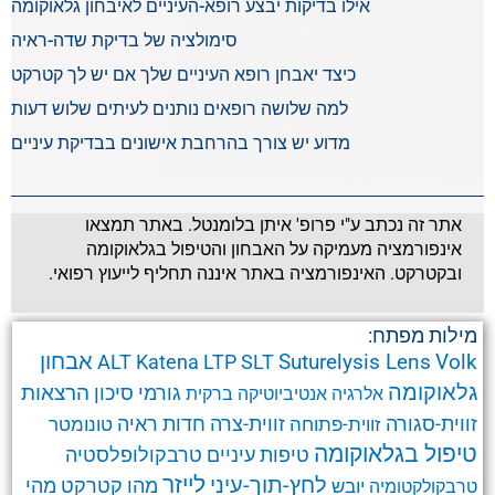
אילו בדיקות יבצע רופא-העיניים לאיבחון גלאוקומה
סימולציה של בדיקת שדה-ראיה
כיצד יאבחן רופא העיניים שלך אם יש לך קטרקט
למה שלושה רופאים נותנים לעיתים שלוש דעות
מדוע יש צורך בהרחבת אישונים בבדיקת עיניים
אתר זה נכתב ע"י פרופ' איתן בלומנטל. באתר תמצאו
אינפורמציה מעמיקה על האבחון והטיפול בגלאוקומה
ובקטרקט. האינפורמציה באתר איננה תחליף לייעוץ רפואי.
מילות מפתח:
אבחון
Suturelysis Lens
Volk
ALT
Katena
LTP
SLT
גלאוקומה
הרצאות
גורמי סיכון
אלרגיה
אנטיביוטיקה
ברקית
זווית-סגורה
זווית-צרה
זווית-פתוחה
חדות ראיה
טונומטר
טיפול בגלאוקומה
טרבקולופלסטיה
טיפות עיניים
לחץ-תוך-עיני
לייזר
מהו קטרקט
מהי
יובש
טרבקולקטומיה