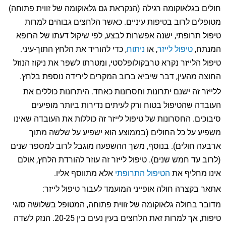
חולים בגלאוקומה רגילה (הנקראת גם גלאוקומה של זווית פתוחה)
מטופלים לרוב בטיפות עיניים. כאשר הלחצים גבוהים למרות
טיפול תרופתי, ישנה אפשרות לבצע, לפי שיקול דעתו של הרופא
המנתח,
טיפול לייזר
, או
ניתוח
, כדי להוריד את הלחץ התוך-עיני.
טיפול הלייזר נקרא טרבקולופלסטי, ומטרתו לשפר את ניקוז הנוזל
החוצה מהעין, דבר שיביא ברוב המקרים לירידה נוספת בלחץ.
ללייזר זה ישנם יתרונות וחסרונות כאחד. היתרונות כוללים את
העובדה שהטיפול בטוח ורק לעיתים נדירות ביותר מופיעים
סיבוכים. החסרונות של טיפול לייזר זה כוללות את העובדה שאינו
משפיע על כל החולים (בממוצע הוא ישפיע על שלשה מתוך
ארבעה חולים). בנוסף, משך ההשפעה מוגבל לרוב למספר שנים
(לרוב עד חמש שנים). טיפול לייזר זה עוזר להורדת הלחץ, אולם
אינו מחליף את
הטיפול התרופתי
אלא מתווסף אליו.
אתאר בקצרה חולה אופייני המועמד לעבור טיפול לייזר:
מדובר בחולה גלאוקומה של זווית פתוחה, המטופל בשלושה סוגי
טיפות, אך למרות זאת הלחצים בעין נעים בין 20-25. הנזק לשדה