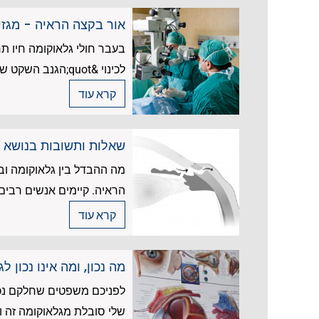
אור בקצה הראיה - מגזי
בעבר חולי גלאוקומה חיו ת
לכינוי &quot;הגנב השקט של הראייה&quot;. הכאבים העזים בעינה השמאלית הטרידו...
קרא עוד
שאלות ותשובות בנושא 
מה ההבדל בין גלאוקומה ובי
הראיה. קיימים אנשים רבים 
קרא עוד
מה נכון, ומה אינו נכון ל
שלי סובלת מגלאוקומה זה וודאי (ב-100%) שגם אני אפתח גלאוקומה בזמן כלשהו