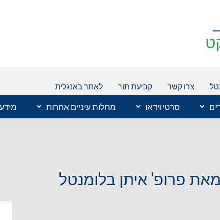
ט
טל
צרו קשר
קביעת תור
לאתר באנגלית
רים
סרטי וידאו
מחלות עיניים אחרות
מידע 
את פרופ' איתן בלומנטל