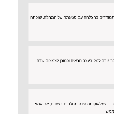
ן מתמודדים בהצלחה עם פגיעתה של המחלה, שזכתה
בר גורם לנזק בעצב הראיה וכמוכן לצמצום שדה
ם משפטים שחלקם נכונים וחלקם אינם נכונים, עם הסבר מפורט על כל אחד מהם: &quot;מכיוון שגלאוקומה הינה מחלה תורשתית, אם אמא