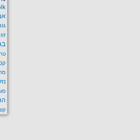
lk
אב
גור
זוו
בג
טרב
קט
מחל
נזק
סוג
הר
קש