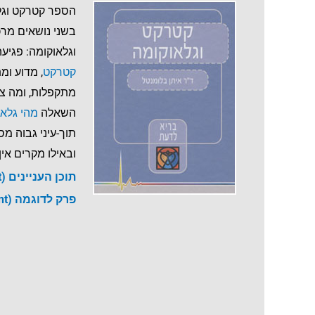
הספר קטרקט וגלא
בשני נושאים מר
וגלאוקומה: פגיע
קטרקט
, מדוע ומ
מתקפלות, ומה צו
השאלה
מהי גלאו
תוך-עיני גבוה מס
ובאילו מקרים אין
תוכן העניינים (PDF Document)
פרק לדוגמה (PDF Document)