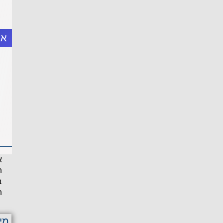
אב
א
ת
ב
ת
מי