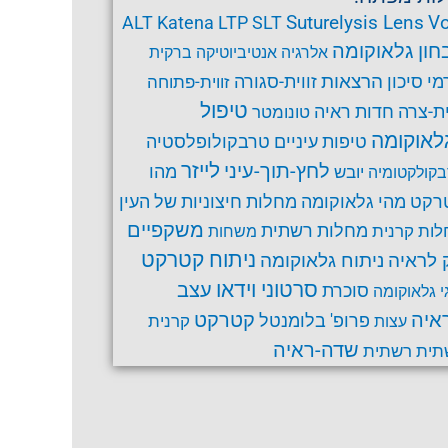
Suturelysis Lens
Vo
ALT
Katena
LTP
SLT
חון גלאוקומה
אלרגיה
אנטיביוטיקה
ברקית
הרצאות
זווית-סגורה
מי סיכון
זווית-פתוחה
טיפול
ית-צרה
חדות ראיה
טונומטר
לאוקומה
טרבקולופלסטיה
טיפות עיניים
לחץ-תוך-עיני
לייזר
מהו
יובש
קולקטומיה
רקט
מהי גלאוקומה
מחלות חיצוניות של העין
משקפיים
ות קרנית
מחלות רשתית
משחות
ניתוח קטרקט
ניתוח גלאוקומה
 לראיה
סרטוני וידאו
עצב
סוכרת
י גלאוקומה
קטרקט
איה
פרופ' בלומנטל
קרנית
עצות
שדה-ראיה
תית
רשתית