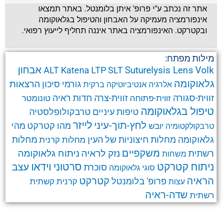
אתר זה נכתב ע"י פרופ' איתן בלומנטל. באתר תמצאו
אינפורמציה מעמיקה על האבחון והטיפול בגלאוקומה
ובקטרקט. האינפורמציה באתר איננה תחליף לייעוץ רפואי.
מילות מפתח:
אבחון
Suturelysis Lens
Volk
ALT
Katena
LTP
SLT
גלאוקומה
הרצאות
גורמי סיכון
אלרגיה
אנטיביוטיקה
ברקית
זווית-סגורה
זווית-צרה
זווית-פתוחה
חדות ראיה
טונומטר
טיפול בגלאוקומה
טרבקולופלסטיה
טיפות עיניים
לחץ-תוך-עיני
לייזר
מהו קטרקט
מהי
יובש
טרבקולקטומיה
גלאוקומה
מחלות חיצוניות של העין
מחלות קרנית
מחלות
משקפיים
ניתוח גלאוקומה
נזק לראיה
רשתית
משחות
ניתוח קטרקט
סרטוני וידאו
עצב
סוכרת
סוגי גלאוקומה
קטרקט
הראיה
פרופ' בלומנטל
קרנית
קשתית
עצות
שדה-ראיה
רשתית