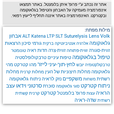
אתר זה נכתב ע"י פרופ' איתן בלומנטל. באתר תמצאו
אינפורמציה מעמיקה על האבחון והטיפול בגלאוקומה
ובקטרקט. האינפורמציה באתר איננה תחליף לייעוץ רפואי.
מילות מפתח:
אבחון
Suturelysis Lens
Volk
ALT
Katena
LTP
SLT
גלאוקומה
הרצאות
גורמי סיכון
אלרגיה
אנטיביוטיקה
ברקית
זווית-סגורה
זווית-צרה
זווית-פתוחה
חדות ראיה
טונומטר
טיפול בגלאוקומה
טרבקולופלסטיה
טיפות עיניים
לחץ-תוך-עיני
לייזר
מהו קטרקט
מהי
יובש
טרבקולקטומיה
גלאוקומה
מחלות חיצוניות של העין
מחלות קרנית
מחלות
משקפיים
ניתוח גלאוקומה
נזק לראיה
רשתית
משחות
ניתוח קטרקט
סרטוני וידאו
עצב
סוכרת
סוגי גלאוקומה
קטרקט
הראיה
פרופ' בלומנטל
קרנית
קשתית
עצות
שדה-ראיה
רשתית