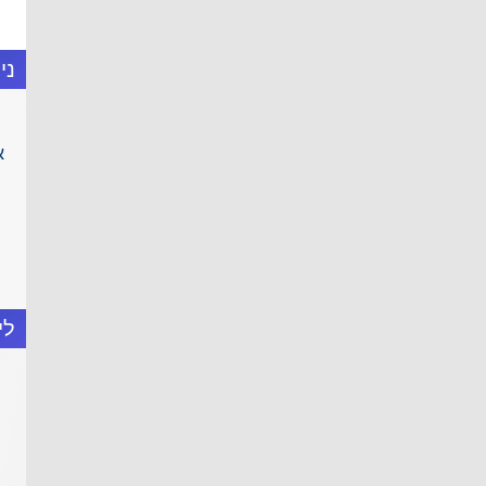
ני
א
לי