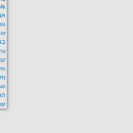
lk
אב
גור
זוו
בג
טרב
קט
מחל
נזק
סוג
הר
קש