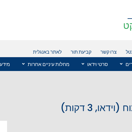
ט
טל
צרו קשר
קביעת תור
לאתר באנגלית
רים
סרטי וידאו
מחלות עיניים אחרות
מידע 
או, 3 דקות)