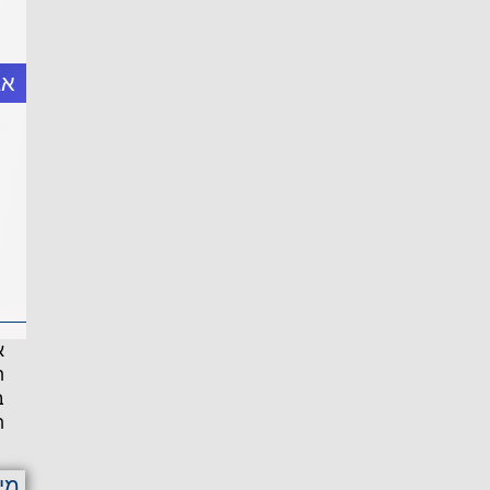
אב
א
ת
ב
ת
מי