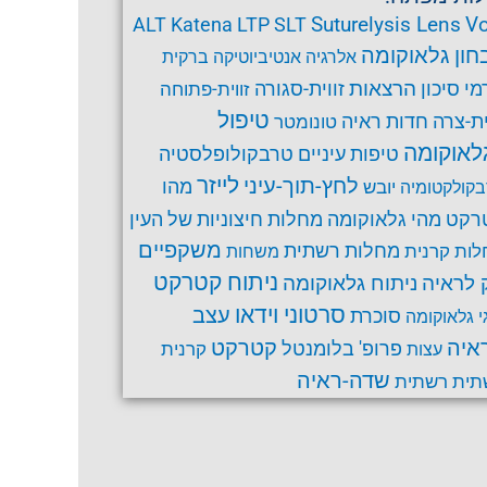
Suturelysis Lens
Vo
ALT
Katena
LTP
SLT
חון גלאוקומה
אלרגיה
אנטיביוטיקה
ברקית
הרצאות
זווית-סגורה
מי סיכון
זווית-פתוחה
טיפול
ית-צרה
חדות ראיה
טונומטר
לאוקומה
טרבקולופלסטיה
טיפות עיניים
לחץ-תוך-עיני
לייזר
מהו
יובש
קולקטומיה
רקט
מהי גלאוקומה
מחלות חיצוניות של העין
משקפיים
ות קרנית
מחלות רשתית
משחות
ניתוח קטרקט
ניתוח גלאוקומה
 לראיה
סרטוני וידאו
עצב
סוכרת
י גלאוקומה
קטרקט
איה
פרופ' בלומנטל
קרנית
עצות
שדה-ראיה
תית
רשתית