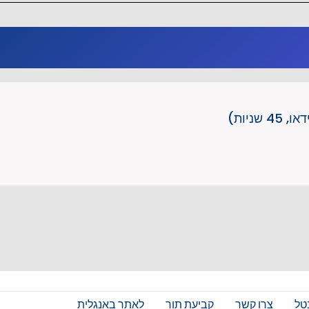
שניות)
טל
צרו קשר
קביעת תור
לאתר באנגלית