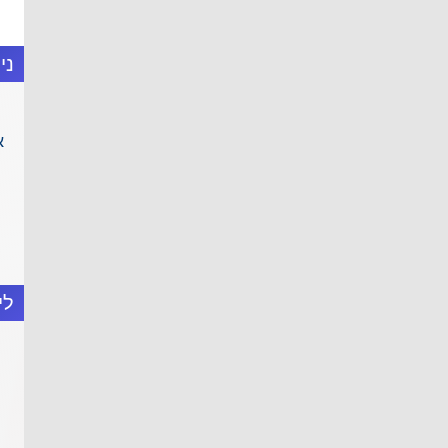
ני
א
לי