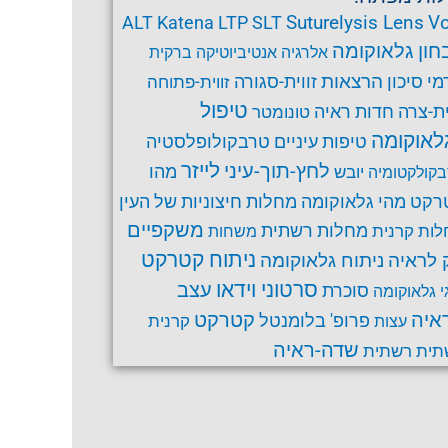
Suturelysis Lens
Vo
ALT
Katena
LTP
SLT
חון גלאוקומה
אלרגיה
אנטיביוטיקה
ברקית
הרצאות
זווית-סגורה
מי סיכון
זווית-פתוחה
טיפול
ית-צרה
חדות ראיה
טונומטר
לאוקומה
טרבקולופלסטיה
טיפות עיניים
לחץ-תוך-עיני
לייזר
מהו
יובש
קולקטומיה
רקט
מהי גלאוקומה
מחלות חיצוניות של העין
משקפיים
ות קרנית
מחלות רשתית
משחות
ניתוח קטרקט
ניתוח גלאוקומה
 לראיה
סרטוני וידאו
עצב
סוכרת
י גלאוקומה
קטרקט
איה
פרופ' בלומנטל
קרנית
עצות
שדה-ראיה
תית
רשתית