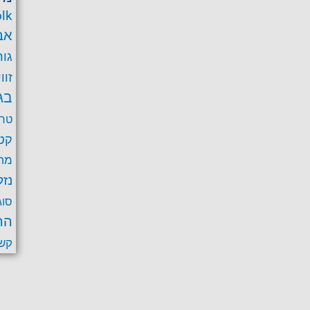
lk
אב
גור
זוו
בג
טרב
קט
מחל
נזק
סוג
הר
קש