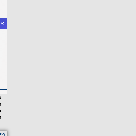
אב
א
ת
ב
ת
מי