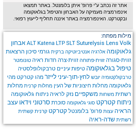
אתר זה נכתב ע"י פרופ' איתן בלומנטל. באתר תמצאו
אינפורמציה מעמיקה על האבחון והטיפול בגלאוקומה
ובקטרקט. האינפורמציה באתר איננה תחליף לייעוץ רפואי.
מילות מפתח:
אבחון
Suturelysis Lens
Volk
ALT
Katena
LTP
SLT
גלאוקומה
הרצאות
גורמי סיכון
אלרגיה
אנטיביוטיקה
ברקית
זווית-סגורה
זווית-צרה
זווית-פתוחה
חדות ראיה
טונומטר
טיפול בגלאוקומה
טרבקולופלסטיה
טיפות עיניים
לחץ-תוך-עיני
לייזר
מהו קטרקט
מהי
יובש
טרבקולקטומיה
גלאוקומה
מחלות חיצוניות של העין
מחלות קרנית
מחלות
משקפיים
ניתוח גלאוקומה
נזק לראיה
רשתית
משחות
ניתוח קטרקט
סרטוני וידאו
עצב
סוכרת
סוגי גלאוקומה
קטרקט
הראיה
פרופ' בלומנטל
קרנית
קשתית
עצות
שדה-ראיה
רשתית