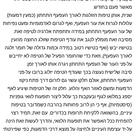
מאשר פעם בחודש.
שנית, אותן טיפות הזולגות לאורך העפעף התחתון (כמעין דמעות)
עלולות לגרות את עור העפעף, ואף לגרום לאדמומיות ומעט נפיחות
של עור העפעף התחתון במידה ותתפתח אלרגיה לטיפה זאת.
מסיבה זאת מומלץ לנגב את עודף הטיפות שזולג החוצה מהעין
בטישיו יבש (ואף בטישיו רטוב במידה וכמות גדולה של חומר זלגה
לאורך העפעף), וזאת כדי שהחומר הפעיל של הטיפה לא יתייבש
על-פני העור של העפעף התחתון ויגרה אותו לאורך זמן.
סיבה שלישית נעוצה בכך שעודף הטיפה יזלוג ברובו על-פני
העפעף התחתון, אולם חלקו עשוי גם לזרום דרך פתח ניקוז
הדמעות ומשם לאזור האף והלוע. חלק זה של הטיפות שיגיע לאף
יספג במלואו לגוף ובעקבות כך עלול ליצור תופעות לוואי גופניות
(סיסטמיות), אף כי הן לרוב פחותות בהרבה כשמדובר בטיפות
עיניים, בהשוואה ללקיחת תרופות בכדורים. עם זאת, תמיד רצוי
להפחית ככל האפשר את תופעות הלוואי, והדרך לעשות זאת הינה
על-יד עצימת העיניים ולחיצה על מוצא דרכי הדמעות, כפי שפירטתי