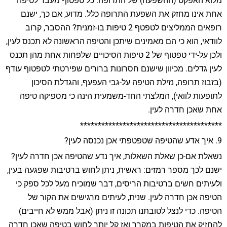
מלוא האפקט (ההשפעה) של התרופה. כל טפטוף מעבר לטיפה
אחת אינו מחזק את השפעת התרופה כלל. מדוע, אם כך, ישנם
רופאים הממליצים לטפטף 2 טיפות בו-זמנית? ההסבר, קרוב
לוודאי, הוא כי הם מאמינים שיתכן והטיפה הראשונה לא תכנס לעין,
ולכן על-ידי טפטוף של 2 טיפות הסיכויים שלפחות אחת מהן תכנס
לעין גדלים. מכיוון שישנם חסרונות ברורים שפירטתי לטפטוף עודף
(בזבוז תרופה, נזילת הטיפה על-גבי העפעף, והגדלת הסיכון
לתופעות לוואי), המלצתי החד-משמעית הינה כי מספיקה טיפה
אחת שאכן חדרה לעין.
****************************************
9. איך אדע שהטיפה שטפטפתי אכן נכנסה לעין?
נשאלת אם-כן שאלת השאלות, איך נדע שהטיפה אכן חדרה לעין?
ישנם לכך מספר רמזים: ראשית, ניתן לחוש ברטיבות שפגעה בעין,
ולעיתים חשים ברטיבות הריסים, דבר שמוכיח מעל לכל ספק כי
הטיפה אכן חדרה לעין. שנית, לעיתים מרגישים את הקור של
הטיפה. כדי לנצל לטובתנו תכונה זו ניתן (אבל ממש לא חייבים)
להחזיק את הטיפות במקרר ואז קל יותר לחוש בטיפה שאכן חדרה