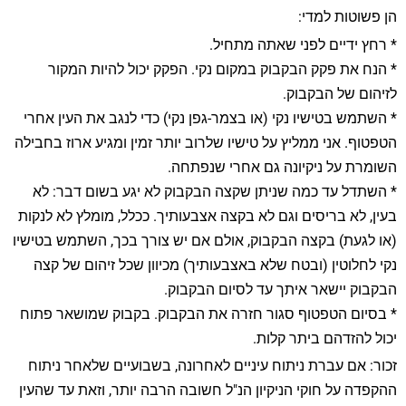
הן פשוטות למדי:
* רחץ ידיים לפני שאתה מתחיל.
* הנח את פקק הבקבוק במקום נקי. הפקק יכול להיות המקור
לזיהום של הבקבוק.
* השתמש בטישיו נקי (או בצמר-גפן נקי) כדי לנגב את העין אחרי
הטפטוף. אני ממליץ על טישיו שלרוב יותר זמין ומגיע ארוז בחבילה
השומרת על ניקיונה גם אחרי שנפתחה.
* השתדל עד כמה שניתן שקצה הבקבוק לא יגע בשום דבר: לא
בעין, לא בריסים וגם לא בקצה אצבעותיך. ככלל, מומלץ לא לנקות
(או לגעת) בקצה הבקבוק, אולם אם יש צורך בכך, השתמש בטישיו
נקי לחלוטין (ובטח שלא באצבעותיך) מכיוון שכל זיהום של קצה
הבקבוק יישאר איתך עד לסיום הבקבוק.
* בסיום הטפטוף סגור חזרה את הבקבוק. בקבוק שמושאר פתוח
יכול להזדהם ביתר קלות.
זכור: אם עברת ניתוח עיניים לאחרונה, בשבועיים שלאחר ניתוח
ההקפדה על חוקי הניקיון הנ"ל חשובה הרבה יותר, וזאת עד שהעין