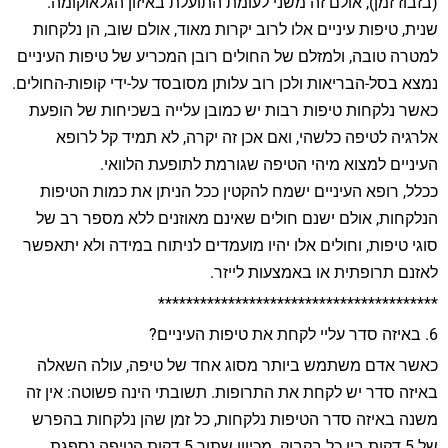
(בזבוז זמן), אולם זה משני לעומת התועלת באיזון הגלאוקומה.
שנית, טיפות עיניים אלו לרוב יקרות מאוד, אולם שוב, הן נלקחות
למטרה טובה, ולמזלם של החולים רובן המכריע של טיפות העיניים
נמצא בסל-הבריאות ולכן רוב עלותן מסובסד על-ידי קופות-החולים.
כאשר נלקחות טיפות רבות יש כמובן עלייה בשכיחות של הופעת
אלרגיה לטיפה כלשהי, ואם אכן זה יקרה, לא תמיד קל לרופא
העיניים למצוא מיהי הטיפה שגורמת לתופעת הלוואי.
ככלל, רופא העיניים ישמח להקטין ככל הניתן את כמות הטיפות
הנלקחות, אולם ישנם חולים שאינם מאוזנים ללא מספר רב של
סוגי טיפות, וחולים אלו יהיו מועמדים לניתוח במידה ולא יתאפשר
לאזנם תרופתית או באמצעות לייזר.
****************************************
6. באיזה סדר עליי לקחת את טיפות העיניים?
כאשר אדם משתמש ביותר מסוג אחד של טיפה, עולה השאלה
באיזה סדר יש לקחת את התרופות. תשובתי הינה פשוטה: אין זה
משנה באיזה סדר הטיפות נלקחות, כל זמן שהן נלקחות בהפרש
של 5 דקות בין כל בקבוק. מכיוון שתוך 5 דקות הטיפה נספגת