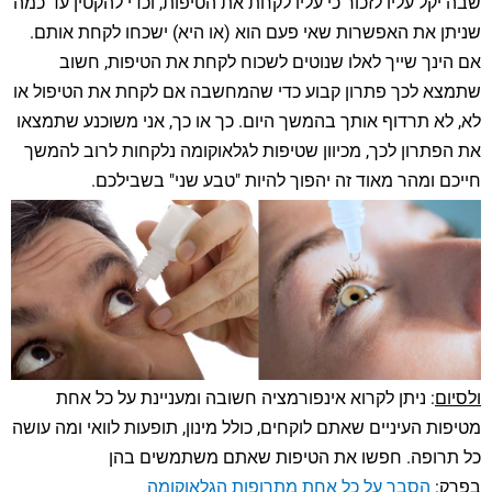
שבה יקל עליו לזכור כי עליו לקחת את הטיפות, וכדי להקטין עד כמה
שניתן את האפשרות שאי פעם הוא (או היא) ישכחו לקחת אותם.
אם הינך שייך לאלו שנוטים לשכוח לקחת את הטיפות, חשוב
שתמצא לכך פתרון קבוע כדי שהמחשבה אם לקחת את הטיפול או
לא, לא תרדוף אותך בהמשך היום. כך או כך, אני משוכנע שתמצאו
את הפתרון לכך, מכיוון שטיפות לגלאוקומה נלקחות לרוב להמשך
חייכם ומהר מאוד זה יהפוך להיות "טבע שני" בשבילכם.
ולסיום
: ניתן לקרוא אינפורמציה חשובה ומעניינת על כל אחת
מטיפות העיניים שאתם לוקחים, כולל מינון, תופעות לוואי ומה עושה
כל תרופה. חפשו את הטיפות שאתם משתמשים בהן
בפרק:
הסבר על כל אחת מתרופות הגלאוקומה