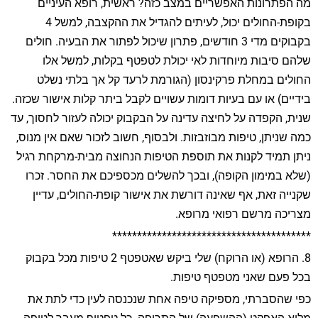
מה הפתרונות האפשריים במצב כזה? ראשית, רופא העיניים
בקופת-החולים יכול, לעיתים להגדיל את ההקצבה, למשל 4
בקבוקים מדי 3 חודשים, פתרון שיכול לפתור את הבעיה. חולים
שלהם סיבות מיוחדות לאי יכולת לטפטף בקלות, למשל אלו
החולים במחלת פרקינסון (הגורמת לרעד קל אך בלתי נשלט
בידיים) או עם בעיות דומות עשויים לקבל ביתר קלות אישור שכזה.
שנית, הקפדה על לחיצה עדינה על הבקבוק יכולה לעזור לחסוך, עד
כמה שניתן, טיפות מבוזבזות. ולבסוף, חשוב לזכור שאם אין מנוס,
ניתן תמיד לקנות את תוספת הטיפות הנחוצה מבית-מרקחת רגיל
(שלא במימון הקופה), ובכך להשלים מכספיכם את החסר. זכרו
שקנייה זאת, אף שאינה דורשת את אישור קופת-החולים, עדיין
מצריכה מרשם רפואי מרופא.
****************************************
8. הרופא (או הרוקח) שלי ביקש שאטפטף 2 טיפות מכל בקבוק
בכל פעם שאני מטפטף טיפות.
כפי שהסברתי, מספיקה טיפה אחת שנכנסה לעין כדי לתת את