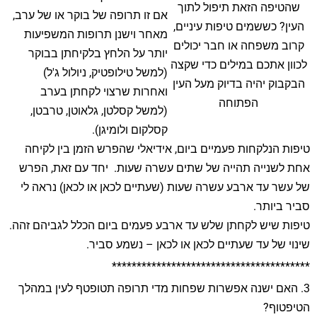
שהטיפה הזאת תיפול לתוך
אם זו תרופה של בוקר או של ערב,
העין? כששמים טיפות עיניים,
מאחר וישנן תרופות המשפיעות
קרוב משפחה או חבר יכולים
יותר על הלחץ בלקיחתן בבוקר
לכוון אתכם במילים כדי שקצה
(למשל טילופטיק, ניולול ג'ל)
הבקבוק יהיה בדיוק מעל העין
ואחרות שרצוי לקחתן בערב
הפתוחה
(למשל קסלטן, גלאוטן, טרבטן,
קסלקום ולומיגן).
טיפות הנלקחות פעמיים ביום, אידיאלי שהפרש הזמן בין לקיחה
אחת לשנייה תהייה של שתים עשרה שעות. יחד עם זאת, הפרש
של עשר עד ארבע עשרה שעות (שעתיים לכאן או לכאן) נראה לי
סביר ביותר.
טיפות שיש לקחתן שלש עד ארבע פעמים ביום הכלל לגביהם זהה.
שינוי של עד שעתיים לכאן או לכאן – נשמע סביר.
****************************************
3. האם ישנה אפשרות שפחות מדי תרופה תטופטף לעין במהלך
הטיפטוף?