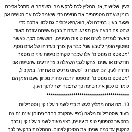
לעין. שלישית, אני ממליץ לכם לבקש מבן-משפחה שיסתכל אליכם
בזמן שאתם מטפטפים את הטיפה כדי שיאמר לכם אם הטיפה אכן
פגעה בעין. במידה ולא, הוא/היא יכולים גם לכוון אתכם כדי
שהטיפה הבאה אכן תפגע. העזרות בבן-משפחה עוזרת מאוד
כאשר לומדים לשים את טיפות העיניים, וחוששים מכך. כאשר
טפטוף הופך ל"טבע שני" כבר אין צורך בעזרתו של אדם נוסף.
"מטפטפים מנוסים" אלו שכבר לוקחים טיפות עיניים מספר
חודשים או שנים יצחקו לגבי השאלה כיצד יודעים שהטיפה אכן
חדרה לעין. הם יאמרו כי "פשוט מרגישים את זה". במקביל,
"מטפטפים מנוסים" יפספסו הרבה פחות מכיוון שעם הזמן הם
לומדים לכוון את הטיפה כך שתצנח ישר לתוך העין.
****************************************
10. מה אתה ממליץ לעשות כדי לשמור על ניקיון וסטריליות
בעוד שסטריליות מלאה (כפי שמקובל בחדר-ניתוח) אינה נחוצה
בהקשר לטפטוף טיפות עיניים, רצוי מאוד לשמור על ניקיון ובכך
להקטין עד כמה שניתן את הסיכון לזיהום. ההמלצות בהקשר לכך