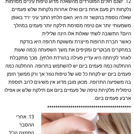
12. ישנם חולים המוטרדים מהשאלה מדוע טיפות עיניים מסוימות
נלקחות רק פעם אחת ביום ואילו אחרות נלקחות שלש פעמיים.
שאלה נוספת בהקשר זה היא: האם הלחץ התוך עיני ירד באופן
משמעותי יותר אם טיפה מסוימת תילקח יותר פעמים במהלך
היום? התשובה לשתי שאלות אלו הינה שלילית.
כאשר חברת תרופות מייצרת ומשווקת תרופה היא בודקת
במחקרים מבוקרים ומקיפים את משך השפעתה (כמה שעות
לאחר לקיחתה היא עדיין פעילה בהורדת הלחץ). מכך מתקבלת
ההחלטה כמה פעמים ביום יש להשתמש בתרופה. ההחלטה כמה
פעמים ביום יש לקחת כל סוג של טיפות נגזר אך ורק ממשך הזמן
בה משפיעה התרופה. מכאן מובן מדוע אין משיגים לרוב תוספת
טיפולית מלקיחת טיפה של פעמיים ביום אם תילקח שלש או אפילו
ארבע פעמים ביום.
****************************************
13. אחרי
ההסבר
הממצה הנ"ל,