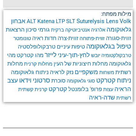
מילות מפתח:
אבחון
Suturelysis Lens
Volk
ALT
Katena
LTP
SLT
גלאוקומה
הרצאות
גורמי סיכון
אלרגיה
אנטיביוטיקה
ברקית
זווית-סגורה
זווית-צרה
זווית-פתוחה
חדות ראיה
טונומטר
טיפול בגלאוקומה
טרבקולופלסטיה
טיפות עיניים
לחץ-תוך-עיני
לייזר
מהו קטרקט
מהי
יובש
טרבקולקטומיה
גלאוקומה
מחלות חיצוניות של העין
מחלות קרנית
מחלות
משקפיים
ניתוח גלאוקומה
נזק לראיה
רשתית
משחות
ניתוח קטרקט
סרטוני וידאו
עצב
סוכרת
סוגי גלאוקומה
קטרקט
הראיה
פרופ' בלומנטל
קרנית
קשתית
עצות
שדה-ראיה
רשתית