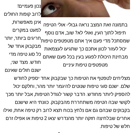
נכון פעמיים!
לרוב קופות החולים
אינן מאפשרות,
בתמונה זאת המצב נראה גבולי- אולי הטיפה
למעט במקרים
תיפול לתוך העין, ואולי לא? שוב, אדם נוסף
חריגים ביותר, יותר
שמסתכל מדי פעם איך אתם מטפטפים טיפות
מבקבוק אחד של
יכול לעזור לכוון אתכם כך שתגיעו לעצמאות
כל סוג טיפה מדי
מבחינת היכולת לפגוע בעין בכל פעם שאתם
חודש. מצד שני,
מטפטפים טיפות עיניים
ישנם חולים שאינם
מצליחים לטפטף את הטיפות כך שבקבוק אחד יספיק לחודש
שלם. ישנם סוגי טיפות שנוטים להיגמר יותר מהר, וחלקם יכול
להספיק ליותר מחודש. הדבר קשור לגודל הטיפות, אבל יותר מכך
לקושי שבה הטיפה משתחררת מהבקבוק. כוונתי היא שישנם
בקבוקים שבהם גם אם נלחץ בכוח תצא לרוב רק טיפה אחת, ואילו
אחרים שבלחיצה חזקה יותר מהנדרש יצאו 2 טיפות או אפילו זרם
חלש של טיפות.