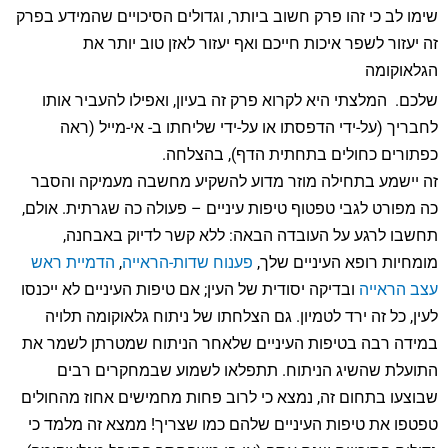
שימו לב כי זהו פרק חשוב ביותר, וגדולים הסיכויים שהמידע בפרק
זה יעזור לשפר איכות חייכם ואף יעזור לאזן טוב יותר את
הגלאוקומה
שלכם. המלצתי היא לקרוא פרק זה בעיון, ואפילו להעביר אותו
לחבריך (על-ידי הדפסתו או על-ידי שליחתו ב- אי-מייל (ראה
כפתורים כחולים בתחתית הדף), בהצלחה.
זה יישמע בתחילה מוזר מדוע להשקיע מחשבה מעמיקה והסבר
כה מפורט לגבי טפטוף טיפות עיניים – פעולה כה שגרתית. אולם,
תחשבו לרגע על העובדה הבאה: ללא קשר לדיוק באבחנה,
מומחיות רופא העיניים שלך,
פענוח שדות-הראייה
,
הדמיית ראש
עצב הראייה
ובדיקה יסודית של העין; אם טיפות העיניים לא ייכנסו
לעין, כל זה ירד לטמיון. גם הצלחתו של ניתוח גלאוקומה תלויה
במידה רבה בטיפות העיניים שלאחר הניתוח שמטרתן לשמר את
התועלת שהשיג הניתוח. תתפלאו לשמוע שבמחקרים רבים
שבוצעו בתחום זה, נמצא כי לרוב פחות מחמישים אחוז מהחולים
טפטפו את טיפות העיניים שלהם כמו שצריך! ממצא זה מלמד כי