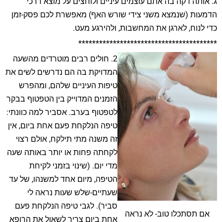
ג. אותה דקה בה אתם עוצמים עיניים ולוחצים על מוצא דרכי
הדמעות (שנמצא משני צידי שורש האף) מאפשרת לכם פסק-זמן
כדי לנוח, לארגן את המחשבות, ולהירגע מעט.
****************************************
2. חולים רבים מוטרדים מהשעה
המדויקת בה הם נדרשים לשים את
טיפות העיניים שלהם, ומהפרש
הזמנים המדוייק בין הטפטוף בבקר
לטפטוף בערב. אסביר למה כוונתי:
טיפה הנלקחת פעם אחת ביום, אין
זה משנה מתי תילקח, אולם רצוי
לקחתה פחות או יותר באותה שעה
מדי יום. (שינוי בזמני לקיחת
הטיפה, מיום אחד למשנהו, של עד
שעתיים-שלש שעות נראה לי
סביר). לגבי טיפה הנלקחת פעם
אם תסתכלו טוב- לא נראה
אחת ביום צריך לשאול את הרופא