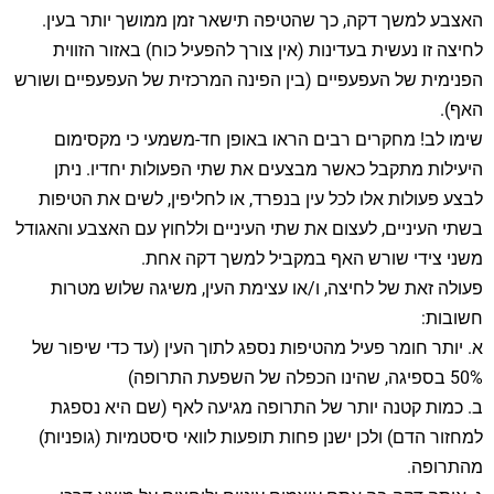
האצבע למשך דקה, כך שהטיפה תישאר זמן ממושך יותר בעין.
לחיצה זו נעשית בעדינות (אין צורך להפעיל כוח) באזור הזווית
הפנימית של העפעפיים (בין הפינה המרכזית של העפעפיים ושורש
האף).
שימו לב! מחקרים רבים הראו באופן חד-משמעי כי מקסימום
היעילות מתקבל כאשר מבצעים את שתי הפעולות יחדיו. ניתן
לבצע פעולות אלו לכל עין בנפרד, או לחליפין, לשים את הטיפות
בשתי העיניים, לעצום את שתי העיניים וללחוץ עם האצבע והאגודל
משני צידי שורש האף במקביל למשך דקה אחת.
פעולה זאת של לחיצה, ו/או עצימת העין, משיגה שלוש מטרות
חשובות:
א. יותר חומר פעיל מהטיפות נספג לתוך העין (עד כדי שיפור של
50% בספיגה, שהינו הכפלה של השפעת התרופה)
ב. כמות קטנה יותר של התרופה מגיעה לאף (שם היא נספגת
למחזור הדם) ולכן ישנן פחות תופעות לוואי סיסטמיות (גופניות)
מהתרופה.