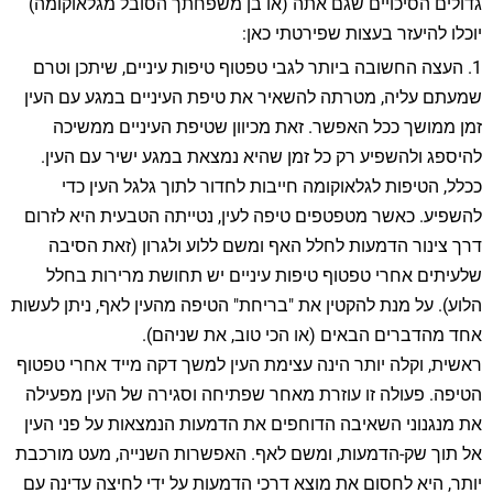
גדולים הסיכויים שגם אתה (או בן משפחתך הסובל מגלאוקומה)
יוכלו להיעזר בעצות שפירטתי כאן:
1. העצה החשובה ביותר לגבי טפטוף טיפות עיניים, שיתכן וטרם
שמעתם עליה, מטרתה להשאיר את טיפת העיניים במגע עם העין
זמן ממושך ככל האפשר. זאת מכיוון שטיפת העיניים ממשיכה
להיספג ולהשפיע רק כל זמן שהיא נמצאת במגע ישיר עם העין.
ככלל, הטיפות לגלאוקומה חייבות לחדור לתוך גלגל העין כדי
להשפיע. כאשר מטפטפים טיפה לעין, נטייתה הטבעית היא לזרום
דרך צינור הדמעות לחלל האף ומשם ללוע ולגרון (זאת הסיבה
שלעיתים אחרי טפטוף טיפות עיניים יש תחושת מרירות בחלל
הלוע). על מנת להקטין את "בריחת" הטיפה מהעין לאף, ניתן לעשות
אחד מהדברים הבאים (או הכי טוב, את שניהם).
ראשית, וקלה יותר הינה עצימת העין למשך דקה מייד אחרי טפטוף
הטיפה. פעולה זו עוזרת מאחר שפתיחה וסגירה של העין מפעילה
את מנגנוני השאיבה הדוחפים את הדמעות הנמצאות על פני העין
אל תוך שק-הדמעות, ומשם לאף. האפשרות השנייה, מעט מורכבת
יותר, היא לחסום את מוצא דרכי הדמעות על ידי לחיצה עדינה עם