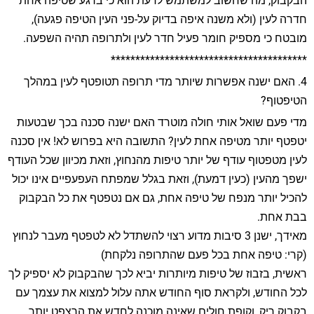
הבקבוק, מה שחשוב למשתמש לדעת הוא כי ברגע שטיפה אחת
חדרה לעין (ולא משנה איפה בדיוק על-פני העין הטיפה פגעה),
מובטח כי מספיק חומר פעיל חדר לעין ולתרופה תהיה השפעה.
****************************************
4. האם ישנה אפשרות שיותר מדי תרופה תטופטף לעין במהלך
הטיפטוף?
מדי פעם שואל אותי חולה מוטרד האם ישנה סכנה בכך שבטעות
יטפטף יותר מטיפה אחת לעין? התשובה היא בפרוש לא! אין סכנה
לעין מטפטוף עודף של יותר טיפות מהנחוץ, וזאת מכיוון שכל העודף
ישפך מהעין (כעין דמעת), וזאת בגלל שמפתח העפעפיים אינו יכול
להכיל יותר מנפח של טיפה אחת, גם אם נטפטף את כל הבקבוק
בבת אחת.
מאידך, ישנן 3 סיבות מדוע רצוי להשתדל לא לטפטף מעבר לנחוץ
(קרי: טיפה אחת בכל פעם שהתרופה נלקחת)
ראשית, בזבוז של טיפות מיותרות יביא לכך שהבקבוק לא יספיק לך
לכל החודש, ולקראת סוף החודש אתה עלול למצוא את עצמך עם
בקבוק ריק, וקופת חולים שאינה מוכנה לחדש את הרצפט יותר