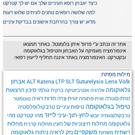
כיצד יאבחן רופא העיניים שלך אם יש לך קטרקט
למה שלושה רופאים נותנים לעיתים שלוש דעות
מדוע יש צורך בהרחבת אישונים בבדיקת עיניים
אתר זה נכתב ע"י פרופ' איתן בלומנטל. באתר תמצאו
אינפורמציה מעמיקה על האבחון והטיפול בגלאוקומה
ובקטרקט. האינפורמציה באתר איננה תחליף לייעוץ רפואי.
מילות מפתח:
אבחון
Suturelysis Lens
Volk
ALT
Katena
LTP
SLT
גלאוקומה
הרצאות
גורמי סיכון
אלרגיה
אנטיביוטיקה
ברקית
זווית-סגורה
זווית-צרה
זווית-פתוחה
חדות ראיה
טונומטר
טיפול בגלאוקומה
טרבקולופלסטיה
טיפות עיניים
לחץ-תוך-עיני
לייזר
מהו קטרקט
מהי
יובש
טרבקולקטומיה
גלאוקומה
מחלות חיצוניות של העין
מחלות קרנית
מחלות
משקפיים
ניתוח גלאוקומה
נזק לראיה
רשתית
משחות