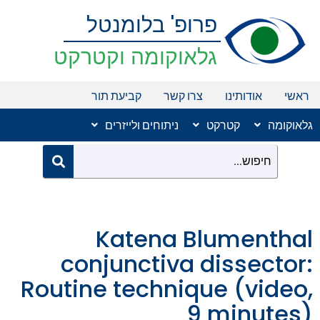
ילוג
פרופ' בלומנטל
תוכן
גלאוקומה וקטרקט
ראשי
אודותינו
צרו קשר
קביעת תור
גלאוקומה
קטרקט
ניתוחים ולייזרים
Katena Blumenthal
conjunctiva dissector:
Routine technique (video,
9 minutes)