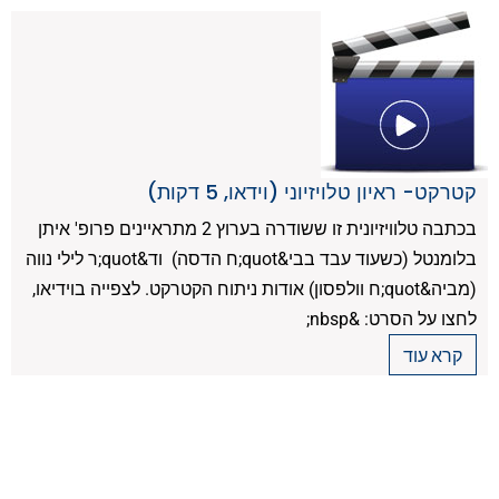
קטרקט- ראיון טלויזיוני (וידאו, 5 דקות)
בכתבה טלוויזיונית זו ששודרה בערוץ 2 מתראיינים פרופ' איתן
בלומנטל (כשעוד עבד בבי&quot;ח הדסה) וד&quot;ר לילי נווה
(מביה&quot;ח וולפסון) אודות ניתוח הקטרקט. לצפייה בוידיאו,
לחצו על הסרט: &nbsp;
קרא עוד