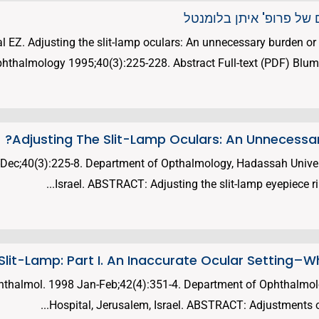
של פרופ' איתן בלומנטל
. Adjusting the slit-lamp oculars: An unnecessary burden or
hthalmology 1995;40(3):225-228. Abstract Full-text (PDF) Blumen
Adjusting The Slit-Lamp Oculars: An Unnecessar
Dec;40(3):225-8. Department of Opthalmology, Hadassah Univers
Israel. ABSTRACT: Adjusting the slit-lamp eyepiece rin
lit-Lamp: Part I. An Inaccurate Ocular Setting–Wh
hthalmol. 1998 Jan-Feb;42(4):351-4. Department of Ophthalmol
Hospital, Jerusalem, Israel. ABSTRACT: Adjustments of t