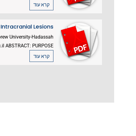
קרא עוד
ntracranial Lesions
brew University-Hadassah
.il ABSTRACT: PURPOSE:...
קרא עוד