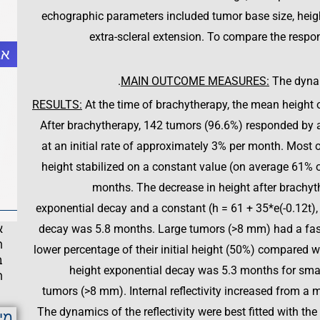
echographic parameters included tumor base size, height, i
extra-scleral extension. To compare the respo
אב
MAIN OUTCOME MEASURES:
The dynami
RESULTS:
At the time of brachytherapy, the mean height
After brachytherapy, 142 tumors (96.6%) responded by a
at an initial rate of approximately 3% per month. Most of 
height stabilized on a constant value (on average 61% of
months. The decrease in height after brachyth
exponential decay and a constant (h = 61 + 35*e(-0.12t), i
decay was 5.8 months. Large tumors (>8 mm) had a faster
א
ת
lower percentage of their initial height (50%) compared wi
ב
height exponential decay was 5.3 months for smal
ת
tumors (>8 mm). Internal reflectivity increased from a 
The dynamics of the reflectivity were best fitted with the
מי