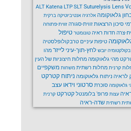
Suturelysis Lens
Vo
ALT
Katena
LTP
SLT
חון גלאוקומה
אלרגיה
אנטיביוטיקה
ברקית
הרצאות
זווית-סגורה
מי סיכון
זווית-פתוחה
טיפול
ית-צרה
חדות ראיה
טונומטר
לאוקומה
טרבקולופלסטיה
טיפות עיניים
לחץ-תוך-עיני
לייזר
מהו
יובש
קולקטומיה
רקט
מהי גלאוקומה
מחלות חיצוניות של העין
משקפיים
ות קרנית
מחלות רשתית
משחות
ניתוח קטרקט
ניתוח גלאוקומה
 לראיה
סרטוני וידאו
עצב
סוכרת
י גלאוקומה
קטרקט
איה
פרופ' בלומנטל
קרנית
עצות
שדה-ראיה
תית
רשתית