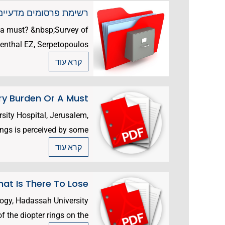
רשימת פרסומים מדעיים 
 a must? &nbsp;Survey of
thal EZ, Serpetopoulos...
קרא עוד
y Burden Or A Must?
ity Hospital, Jerusalem,
gs is perceived by some...
קרא עוד
at Is There To Lose?
ogy, Hadassah University
he diopter rings on the...