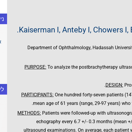
ני
Kaiserman I, Anteby I, Chowers I, B
א
Department of Ophthalmology, Hadassah University 
PURPOSE:
To analyze the postbrachytherapy ultra
DESIGN:
Pros
לי
PARTICIPANTS:
One hundred forty-seven patients (14
mean age of 61 years (range, 29-97 years) who 
METHODS:
Patients were followed-up with ultrasonog
echography every 6.7 +/- 0.3 months (mean +/-
ultrasound examinations. On average, each patient 