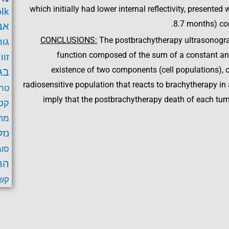
which initially had lower internal reflectivity, presented w
lk
8.7 months) co
אב
CONCLUSIONS:
The postbrachytherapy ultrasonogr
גור
function composed of the sum of a constant and 
זוו
existence of two components (cell populations), 
בג
radiosensitive population that reacts to brachytherapy i
טרב
imply that the postbrachytherapy death of each tumo
קט
מחל
נזק
סוג
הר
קש