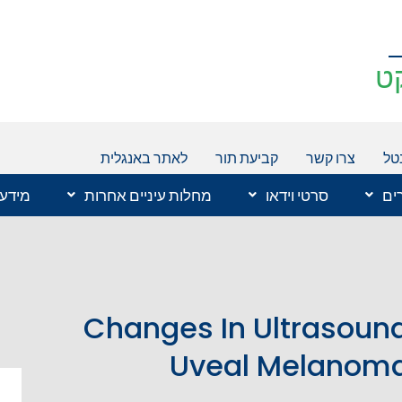
ט
טל
צרו קשר
קביעת תור
לאתר באנגלית
רים
סרטי וידאו
מחלות עיניים אחרות
מידע 
Changes In Ultrasound 
Uveal Melanoma