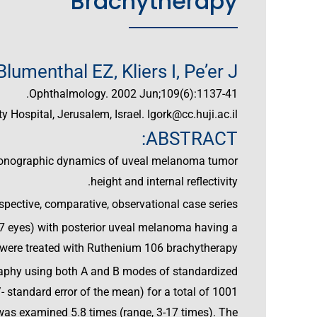
Brachytherapy
lumenthal EZ, Kliers I, Pe’er J.
Ophthalmology. 2002 Jun;109(6):1137-41.
Hospital, Jerusalem, Israel. Igork@cc.huji.ac.il
ABSTRACT:
sonographic dynamics of uveal melanoma tumor
height and internal reflectivity.
pective, comparative, observational case series.
7 eyes) with posterior uveal melanoma having a
were treated with Ruthenium 106 brachytherapy.
raphy using both A and B modes of standardized
 standard error of the mean) for a total of 1001
was examined 5.8 times (range, 3-17 times). The