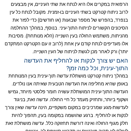
הרפואית במקרים אלו היא לנתח את שתי העיניים, אין מבצעים
לרוב ניתוח קטרקט בשתי העיניים בו-זמנית. מקובל לנתח כל עין
בנפרד, בהפרש של מספר שבועות (או חודשים) כדי לפזר את
הסיכונים הקשורים לניתוח התוך-עיני. בנוסף, במהלך ההחלמה
מהניתוח, משתמש החולה בעין השנייה (הלא מנותחת). מסיבות
אלו מעדיפים לנתח קודם עין אחת (לרוב זו עם הקטרקט המתקדם
יותר) ורק לאחר מכן לגשת לניתוח של העין השנייה.
האם יש צורך לנקות או להחליף את העדשה
התוך-עינית, וכל כמה זמן?
במהלך ניתוח קטרקט מושתלת עדשה תוך-עינית בעין המנותחת
באופן שהיא מחליפה את העדשה הטבעית שאיתה אנו נולדים.
העדשה התוך-עינית המושתלת עשויה חומר פלסטי מיוחד, גמיש
ושקוף ביותר, ותחזיק מעמד כל חיי החולה. עדשה זאת, בניגוד
לעדשות-מגע שמרכיבים במקום משקפיים, הינה עדשה שאין צורך
לנקות או להחליף. ברגע שהושמה במקומה בעין, תהפוך להיות
חלק מגוף החולה ואינה דורשת תחזוקה כלל. עדשה מושתלת זאת