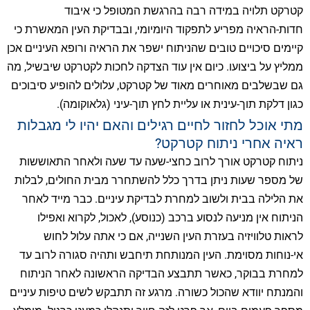
קטרקט תלויה במידה רבה בהרגשת המטופל כי איבוד
חדות-הראיה מפריע לתפקוד היומיומי, ובבדיקת העין המאשרת כי
קיימים סיכויים טובים שהניתוח ישפר את הראיה ורופא העיניים אכן
ממליץ על ביצועו. כיום אין עוד הצדקה לחכות לקטרקט שיבשיל, מה
גם שבשלבים מאוחרים מאוד של קטרקט, עלולים להופיע סיבוכים
כגון דלקת תוך-עינית או עליית לחץ תוך-עיני (גלאוקומה).
מתי אוכל לחזור לחיים רגילים והאם יהיו לי מגבלות
ראיה אחרי ניתוח קטרקט?
ניתוח קטרקט אורך לרוב כחצי-שעה עד שעה ולאחר התאוששות
של מספר שעות ניתן בדרך כלל להשתחרר מבית החולים, לבלות
את הלילה בבית ולשוב למחרת לבדיקת עיניים. כבר מייד לאחר
הניתוח אין מניעה לנסוע ברכב (כנוסע), לאכול, לקרוא ואפילו
לראות טלוויזיה בעזרת העין השנייה, אם כי אתה עלול לחוש
אי-נוחות מסוימת. העין המנותחת תיחבש ותהיה סגורה לרוב עד
למחרת בבוקר, כאשר תתבצע הבדיקה הראשונה לאחר הניתוח
והמנתח יוודא שהכול כשורה. מרגע זה תתבקש לשים טיפות עיניים