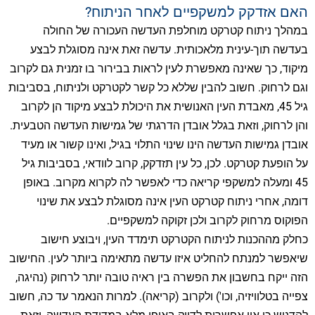
האם אזדקק למשקפיים לאחר הניתוח?
במהלך ניתוח קטרקט מוחלפת העדשה העכורה של החולה
בעדשה תוך-עינית מלאכותית. עדשה זאת אינה מסוגלת לבצע
מיקוד, כך שאינה מאפשרת לעין לראות בבירור בו זמנית גם לקרוב
וגם לרחוק. חשוב להבין שללא כל קשר לקטרקט ולניתוח, בסביבות
גיל 45, מאבדת העין האנושית את היכולת לבצע מיקוד הן לקרוב
והן לרחוק, וזאת בגלל אובדן הדרגתי של גמישות העדשה הטבעית.
אובדן גמישות העדשה הינו שינוי התלוי בגיל, ואינו קשור או מעיד
על הופעת קטרקט. לכן, כל עין תזדקק, קרוב לוודאי, בסביבות גיל
45 ומעלה למשקפי קריאה כדי לאפשר לה לקרוא מקרוב. באופן
דומה, אחרי ניתוח קטרקט העין אינה מסוגלת לבצע את שינוי
הפוקוס מרחוק לקרוב ולכן זקוקה למשקפיים.
כחלק מההכנות לניתוח הקטרקט תימדד העין, ויבוצע חישוב
שיאפשר למנתח להחליט איזו עדשה מתאימה ביותר לעין. החישוב
הזה ייקח בחשבון את הפשרה בין ראיה טובה יותר לרחוק (נהיגה,
צפייה בטלוויזיה, וכו') ולקרוב (קריאה). למרות הנאמר עד כה, חשוב