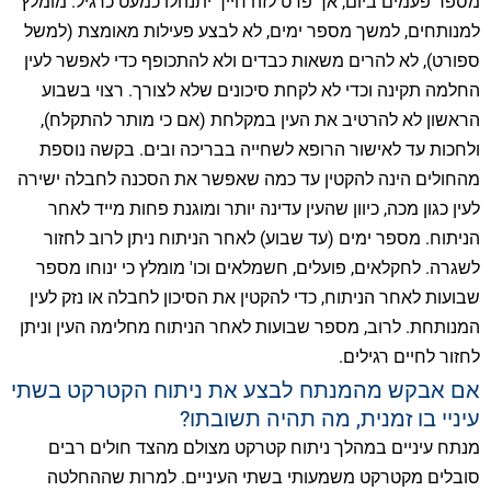
מספר פעמים ביום, אך פרט לזה חייך יתנהלו כמעט כרגיל. מומלץ
למנותחים, למשך מספר ימים, לא לבצע פעילות מאומצת (למשל
ספורט), לא להרים משאות כבדים ולא להתכופף כדי לאפשר לעין
החלמה תקינה וכדי לא לקחת סיכונים שלא לצורך. רצוי בשבוע
הראשון לא להרטיב את העין במקלחת (אם כי מותר להתקלח),
ולחכות עד לאישור הרופא לשחייה בבריכה ובים. בקשה נוספת
מהחולים הינה להקטין עד כמה שאפשר את הסכנה לחבלה ישירה
לעין כגון מכה, כיוון שהעין עדינה יותר ומוגנת פחות מייד לאחר
הניתוח. מספר ימים (עד שבוע) לאחר הניתוח ניתן לרוב לחזור
לשגרה. לחקלאים, פועלים, חשמלאים וכו' מומלץ כי ינוחו מספר
שבועות לאחר הניתוח, כדי להקטין את הסיכון לחבלה או נזק לעין
המנותחת. לרוב, מספר שבועות לאחר הניתוח מחלימה העין וניתן
לחזור לחיים רגילים.
אם אבקש מהמנתח לבצע את ניתוח הקטרקט בשתי
עיניי בו זמנית, מה תהיה תשובתו?
מנתח עיניים במהלך ניתוח קטרקט מצולם מהצד חולים רבים
סובלים מקטרקט משמעותי בשתי העיניים. למרות שההחלטה