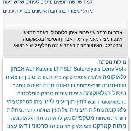
למה שלושה רופאים נותנים לעיתים שלוש דעות
מדוע יש צורך בהרחבת אישונים בבדיקת עיניים
אתר זה נכתב ע"י פרופ' איתן בלומנטל. באתר תמצאו
אינפורמציה מעמיקה על האבחון והטיפול בגלאוקומה
ובקטרקט. האינפורמציה באתר איננה תחליף לייעוץ רפואי.
מילות מפתח:
אבחון
Suturelysis Lens
Volk
ALT
Katena
LTP
SLT
גלאוקומה
הרצאות
גורמי סיכון
אלרגיה
אנטיביוטיקה
ברקית
זווית-סגורה
זווית-צרה
זווית-פתוחה
חדות ראיה
טונומטר
טיפול בגלאוקומה
טרבקולופלסטיה
טיפות עיניים
לחץ-תוך-עיני
לייזר
מהו קטרקט
מהי
יובש
טרבקולקטומיה
גלאוקומה
מחלות חיצוניות של העין
מחלות קרנית
מחלות
משקפיים
ניתוח גלאוקומה
נזק לראיה
רשתית
משחות
ניתוח קטרקט
סרטוני וידאו
עצב
סוכרת
סוגי גלאוקומה