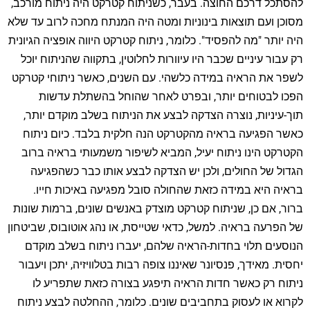
להסתכל דרכם החוצה. בעבר, כשניתוח קטרקט היה ניתוח מורכב,
מסוכן ועם תוצאות בינוניות ומטה היה המנתח מחכה לרוב עד שלא
היה יותר "מה להפסיד". כלומר, ניתוח קטרקט היווה אופציה הגיונית
רק עבור עיניים שכבר היו עיוורות לחלוטין, בתקווה שהניתוח יוכל
לשפר את הראיה במידה כלשהי. עם השנים, כאשר ניתוחי קטרקט
הפכו לבטוחים יותר, ובפרט לאחר שהוחל בהשתלת עדשות
תוך-עיניות, נוצרה הצדקה לבצע את הניתוח בשלב מוקדם יותר,
כאשר הפגיעה בראיה מהקטרקט הנה חלקית בלבד. כיום ניתוח
הקטרקט הינו ניתוח יעיל, המביא לשיפור משמעותי בראיה ברוב
הגדול של החולים, ולכן יש הצדקה לבצע אותו כבר כשהפגיעה
בראיה היא במידה כזאת שהחולה סובל מפגיעה באיכות חייו.
ברור, אם כן, שניתוח קטרקט מוצדק באנשים שונים, ברמות שונות
של הפרעה בראיה. למשל, כדאי שטייסת, או נהג אוטובוס, שביטחון
הנוסעים תלוי בחדות-הראיה שלהם, יעברו ניתוח בשלב מוקדם
יחסית. מאידך, פנסיונר שאיננו צופה רבות בטלוויזיה, יתכן ויעבור
ניתוח רק כאשר חדות הראיה תיפגע בצורה כזאת שתפריע לו
לקרוא או לעסוק בתחביבים שונים. כלומר, ההחלטה לבצע ניתוח