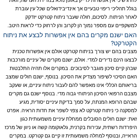
להדגיש כי אין אפשרות לדייק באופן מלא במדידת העדשה, וזאת
בגלל תהליכי ריפוי טבעיים אך אינדיבידואלים שכל עין עוברת
לאחר הניתוח. לסיכום, חולה שעבר ניתוח קטרקט יזדקק
למשקפיים עם מספר נמוך הן לקרוב והן לרחוק כדי לראות היטב.
האם ישנם מקרים בהם אין אפשרות לבצע את ניתוח
הקטרקט?
מצבים בהם יש צורך בניתוח קטרקט אולם אין אפשרות טכנית
לבצעו הינם נדירים למדי. אולם, ישנם מקרים של עיניים מורכבות
שבהן קיים סיכון מוגבר לסיבוכים. במקרים אלו תהיה התלבטות
האם הסיכוי לשיפור מצדיק את הסיכון. בנוסף, ישנם חולים שמצב
בריאותם הכללי אינו מאפשר להם לעבור ניתוח עיניים, או שעקב
מצבם הרפואי הסיכון הניתוחי גבוה מדי. בנוסף ישנם גם מקרים
שבהם הרופא המנתח, על סמך בדיקת עיניים יסודית, מגיע
למסקנה כי ניתוח קטרקט לא צפוי לשפר את חדות הראיה. אפרט
זאת: ישנם חולים הסובלים ממחלת עיניים משמעותית כגון
היפרדות רשתית, עכירות בקרנית, גלאוקומה קשה או ניוון של מרכז
הראייה, ובנוסף למחלה משמעותית זו קיים גם קטרקט. במקרים