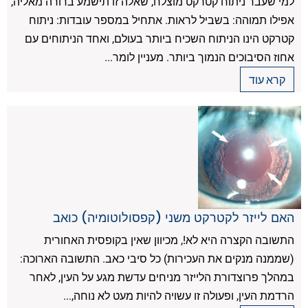
למי שעבר ניתוח קטרקט מוצלח, שאלה זו תישמע ברורה מאליה,
אפילו תמוהה: בשביל לראות. אתחיל במספר עובדות: ניתוח
קטרקט הינו הניתוח השכיח ביותר בעולם, ואחד הניתוחים עם
אחוז הסיבוכים הנמוך ביותר. מעניין לומר...
קרא עוד
האם לייזר לקטרקט משני (קפסולוטומיה) כואב
התשובה הקצרה היא לא!, מכיוון שאין בקופסית האחורית
(שממנה מנקים את העכירות) כל סיבי כאב. התשובה הארוכה:
במהלך פרוצדורת הלייזר מניחים עדשת מגע על העין, לאחר
הרדמת העין, ופעולה זו עשויה להיות מעט לא נוחה,...