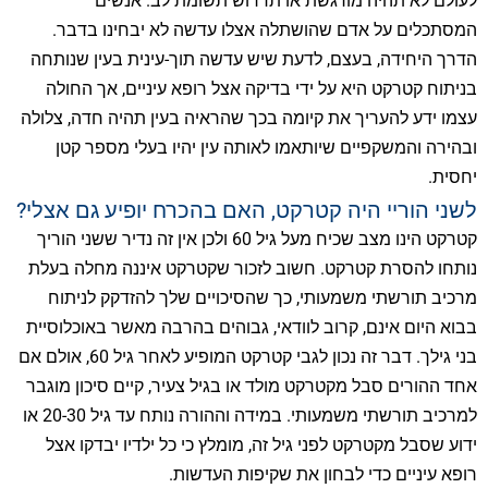
לעולם לא תהיה מורגשת או תדרוש תשומת לב. אנשים
המסתכלים על אדם שהושתלה אצלו עדשה לא יבחינו בדבר.
הדרך היחידה, בעצם, לדעת שיש עדשה תוך-עינית בעין שנותחה
בניתוח קטרקט היא על ידי בדיקה אצל רופא עיניים, אך החולה
עצמו ידע להעריך את קיומה בכך שהראיה בעין תהיה חדה, צלולה
ובהירה והמשקפיים שיותאמו לאותה עין יהיו בעלי מספר קטן
יחסית.
לשני הוריי היה קטרקט, האם בהכרח יופיע גם אצלי?
קטרקט הינו מצב שכיח מעל גיל 60 ולכן אין זה נדיר ששני הוריך
נותחו להסרת קטרקט. חשוב לזכור שקטרקט איננה מחלה בעלת
מרכיב תורשתי משמעותי, כך שהסיכויים שלך להזדקק לניתוח
בבוא היום אינם, קרוב לוודאי, גבוהים בהרבה מאשר באוכלוסיית
בני גילך. דבר זה נכון לגבי קטרקט המופיע לאחר גיל 60, אולם אם
אחד ההורים סבל מקטרקט מולד או בגיל צעיר, קיים סיכון מוגבר
למרכיב תורשתי משמעותי. במידה וההורה נותח עד גיל 20-30 או
ידוע שסבל מקטרקט לפני גיל זה, מומלץ כי כל ילדיו יבדקו אצל
רופא עיניים כדי לבחון את שקיפות העדשות.