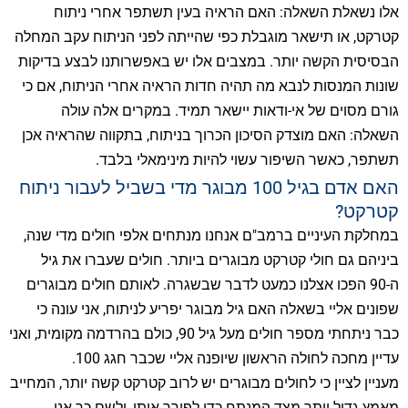
אלו נשאלת השאלה: האם הראיה בעין תשתפר אחרי ניתוח
קטרקט, או תישאר מוגבלת כפי שהייתה לפני הניתוח עקב המחלה
הבסיסית הקשה יותר. במצבים אלו יש באפשרותנו לבצע בדיקות
שונות המנסות לנבא מה תהיה חדות הראיה אחרי הניתוח, אם כי
גורם מסוים של אי-ודאות יישאר תמיד. במקרים אלה עולה
השאלה: האם מוצדק הסיכון הכרוך בניתוח, בתקווה שהראיה אכן
תשתפר, כאשר השיפור עשוי להיות מינימאלי בלבד.
האם אדם בגיל 100 מבוגר מדי בשביל לעבור ניתוח
קטרקט?
במחלקת העיניים ברמב"ם אנחנו מנתחים אלפי חולים מדי שנה,
ביניהם גם חולי קטרקט מבוגרים ביותר. חולים שעברו את גיל
ה-90 הפכו אצלנו כמעט לדבר שבשגרה. לאותם חולים מבוגרים
שפונים אליי בשאלה האם גיל מבוגר יפריע לניתוח, אני עונה כי
כבר ניתחתי מספר חולים מעל גיל 90, כולם בהרדמה מקומית, ואני
עדיין מחכה לחולה הראשון שיופנה אליי שכבר חגג 100.
מעניין לציין כי לחולים מבוגרים יש לרוב קטרקט קשה יותר, המחייב
מאמץ גדול יותר מצד המנתח כדי לפורר אותו, ולשם כך אני