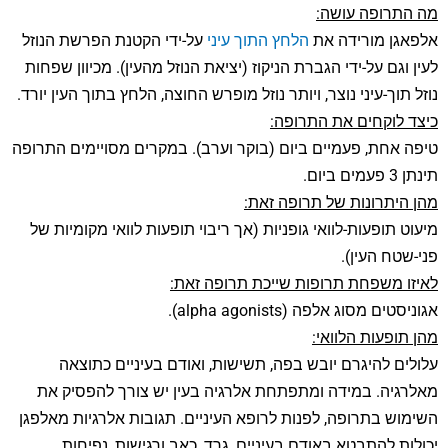
מה התרופה עושה:
אלפאגן מורידה את
הלחץ התוך עיני
על-ידי הקטנת הפרשת הנוזל
לעין וגם על-ידי הגברת הניקוז (יציאת הנוזל מהעין). מכיוון שפחות
נוזל תוך-עיני נוצר, ויותר נוזל מופרש החוצה, הלחץ בתוך העין יורד.
כיצד לוקחים את התרופה:
טיפה אחת, פעמיים ביום (בוקר וערב). במקרים מסויימים התרופה
תינתן 3 פעמים ביום.
מהן היתרונות של תרופה זאת:
מיעוט תופעות-לוואי גופניות (אך ריבוי תופעות לוואי מקומיות של
פני-שטח העין).
לאיזו משפחת תרופות שייכת תרופה זאת:
אגוניסטים מסוג אלפה (alpha agonists).
מהן תופעות הלוואי:
עלולים להיגרם יובש בפה, תשישות, ואודם בעיניים כתוצאה
מאלרגיה. במידה ומתפתחת אלרגיה בעין יש צורך להפסיק את
השימוש בתרופה, לפנות לרופא העיניים. תגובות אלרגיות מאלפגן
יכולות להתבטא באודם בעיניים, גרד, כאב ורגישות, נפיחות