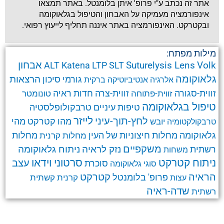
אתר זה נכתב ע"י פרופ' איתן בלומנטל. באתר תמצאו
אינפורמציה מעמיקה על האבחון והטיפול בגלאוקומה
ובקטרקט. האינפורמציה באתר איננה תחליף לייעוץ רפואי.
מילות מפתח:
אבחון
Suturelysis Lens
Volk
ALT
Katena
LTP
SLT
גלאוקומה
הרצאות
גורמי סיכון
אלרגיה
אנטיביוטיקה
ברקית
זווית-סגורה
זווית-צרה
זווית-פתוחה
חדות ראיה
טונומטר
טיפול בגלאוקומה
טרבקולופלסטיה
טיפות עיניים
לחץ-תוך-עיני
לייזר
מהו קטרקט
מהי
יובש
טרבקולקטומיה
גלאוקומה
מחלות חיצוניות של העין
מחלות קרנית
מחלות
משקפיים
ניתוח גלאוקומה
נזק לראיה
רשתית
משחות
ניתוח קטרקט
סרטוני וידאו
עצב
סוכרת
סוגי גלאוקומה
קטרקט
הראיה
פרופ' בלומנטל
קרנית
קשתית
עצות
שדה-ראיה
רשתית