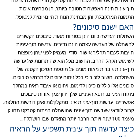
הראיה לעין שמיועדת לעבור ניתוח קטרקט, הרי השתלת עדשה
תוך-עינית הינה האפשרות הטובה ביותר, הן מבחינת איכות
התמונה המתקבלת, והן מבחינת הנוחות היום-יומית למטופל.
האם ישנם סיכונים?
השתלות העדשה כיום הינן בטוחות מאוד. סיבוכים הקשורים
להשתלה של העדשה עצמה הינם נדירים. עדשות תוך-עיניות
חייבות לעבור תהליך אישור יסודי ומעמיק לפני שהן מופצות
לשימוש הקהל הרחב. החשוב מכל הוא שהיתרונות של עדשה
תוך-עינית גוברות מאות מונים על תוספת הסיכון הקטנה של
השתלתה. חשוב לזכור כי בכל ניתוח יכולים להתרחש סיבוכים.
סיכונים אלו כוללים סיכון לדימום, זיהום או איבוד ראיה במהלך
ניתוח העיניים. רופא העיניים שלך ידון עמך אודות סיבוכים
אפשריים. עדשות תוך-עיניות אינן מתקלקלות ואינן דורשות החלפה.
קרוב לוודאי שעדשה תוך-עינית שהושתלה בניתוח קטרקט תחזיק
מעמד 100 שנה ויותר, הרבה יותר מהאדם שבו הושתלה…
כיצד עדשה תוך-עינית תשפיע על הראיה