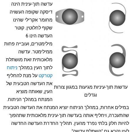
עדשה תוך-עינית הינה
דיסקה שקופה העשויה
מחומר אקרילי שהינו
שקוף לחלוטין. קוטר
העדשה הינו 6
מילימטרים, ועובייה פחות
ממילימטר. עדשה
מלאכותית זאת מושתלת
לתוך העין במהלך
ניתוח
קטרקט
על מנת להחליף
את העדשה הטבעית של
עדשות תוך-עיניות מגיעות במגוון צורות
העין, שאותה מוציא
וגדלים
המנתח במהלך הניתוח.
במילים אחרות, במהלך הניתוח יוציא המנתח את העדשה הטבעית
שהתעכרה, ויחליף אותה בעדשה תוך-עינית מלאכותית שתהפוך
להיות חלק בלתי נפרד מהעין. תהליך החדרת העדשה החדשה
לעין נקרא גם "השתלת עדשה".