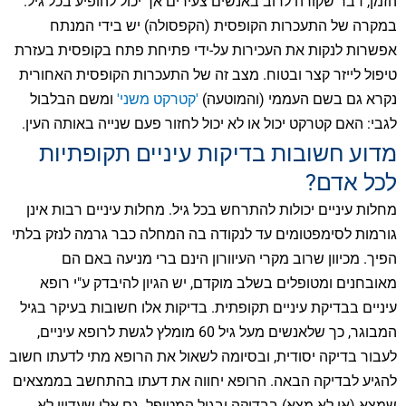
הזמן, דבר שקורה לרוב באנשים צעירים אך יכול להופיע בכל גיל.
במקרה של התעכרות הקופסית (הקפסולה) יש בידי המנתח
אפשרות לנקות את העכירות על-ידי פתיחת פתח בקופסית בעזרת
טיפול לייזר קצר ובטוח. מצב זה של התעכרות הקופסית האחורית
נקרא גם בשם העממי (והמוטעה)
'קטרקט משני'
ומשם הבלבול
לגבי: האם קטרקט יכול או לא יכול לחזור פעם שנייה באותה העין.
מדוע חשובות בדיקות עיניים תקופתיות
לכל אדם?
מחלות עיניים יכולות להתרחש בכל גיל. מחלות עיניים רבות אינן
גורמות לסימפטומים עד לנקודה בה המחלה כבר גרמה לנזק בלתי
הפיך. מכיוון שרוב מקרי העיוורון הינם ברי מניעה באם הם
מאובחנים ומטופלים בשלב מוקדם, יש הגיון להיבדק ע"י רופא
עיניים בבדיקת עיניים תקופתית. בדיקות אלו חשובות בעיקר בגיל
המבוגר, כך שלאנשים מעל גיל 60 מומלץ לגשת לרופא עיניים,
לעבור בדיקה יסודית, ובסיומה לשאול את הרופא מתי לדעתו חשוב
להגיע לבדיקה הבאה. הרופא יחווה את דעתו בהתחשב בממצאים
שמצא (או לא מצא) בבדיקה ובגיל המטופל. גם אלו שעדיין לא