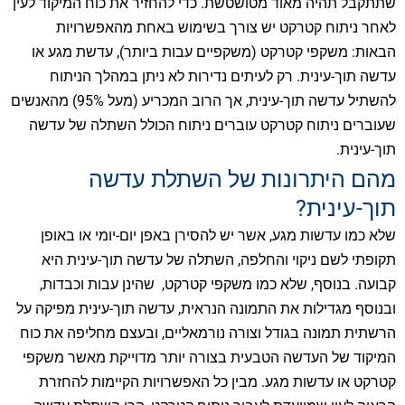
שתתקבל תהיה מאוד מטושטשת. כדי להחזיר את כוח המיקוד לעין
לאחר ניתוח קטרקט יש צורך בשימוש באחת מהאפשרויות
הבאות: משקפי קטרקט (משקפיים עבות ביותר), עדשת מגע או
עדשה תוך-עינית. רק לעיתים נדירות לא ניתן במהלך הניתוח
להשתיל עדשה תוך-עינית, אך הרוב המכריע (מעל 95%) מהאנשים
שעוברים ניתוח קטרקט עוברים ניתוח הכולל השתלה של עדשה
תוך-עינית.
מהם היתרונות של השתלת עדשה
תוך-עינית?
שלא כמו עדשות מגע, אשר יש להסירן באפן יום-יומי או באופן
תקופתי לשם ניקוי והחלפה, השתלה של עדשה תוך-עינית היא
קבועה. בנוסף, שלא כמו משקפי קטרקט, שהינן עבות וכבדות,
ובנוסף מגדילות את התמונה הנראית, עדשה תוך-עינית מפיקה על
הרשתית תמונה בגודל וצורה נורמאליים, ובעצם מחליפה את כוח
המיקוד של העדשה הטבעית בצורה יותר מדוייקת מאשר משקפי
קטרקט או עדשות מגע. מבין כל האפשרויות הקיימות להחזרת