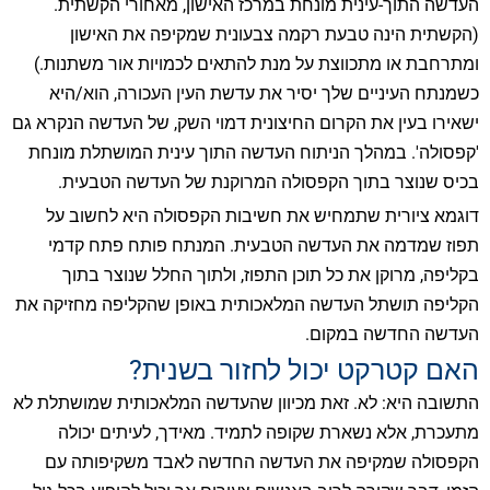
העדשה התוך-עינית מונחת במרכז האישון, מאחורי הקשתית.
(הקשתית הינה טבעת רקמה צבעונית שמקיפה את האישון
ומתרחבת או מתכווצת על מנת להתאים לכמויות אור משתנות.)
כשמנתח העיניים שלך יסיר את עדשת העין העכורה, הוא/היא
ישאירו בעין את הקרום החיצונית דמוי השק, של העדשה הנקרא גם
'קפסולה'. במהלך הניתוח העדשה התוך עינית המושתלת מונחת
בכיס שנוצר בתוך הקפסולה המרוקנת של העדשה הטבעית.
דוגמא ציורית שתמחיש את חשיבות הקפסולה היא לחשוב על
תפוז שמדמה את העדשה הטבעית. המנתח פותח פתח קדמי
בקליפה, מרוקן את כל תוכן התפוז, ולתוך החלל שנוצר בתוך
הקליפה תושתל העדשה המלאכותית באופן שהקליפה מחזיקה את
העדשה החדשה במקום.
האם קטרקט יכול לחזור בשנית?
התשובה היא: לא. זאת מכיוון שהעדשה המלאכותית שמושתלת לא
מתעכרת, אלא נשארת שקופה לתמיד. מאידך, לעיתים יכולה
הקפסולה שמקיפה את העדשה החדשה לאבד משקיפותה עם