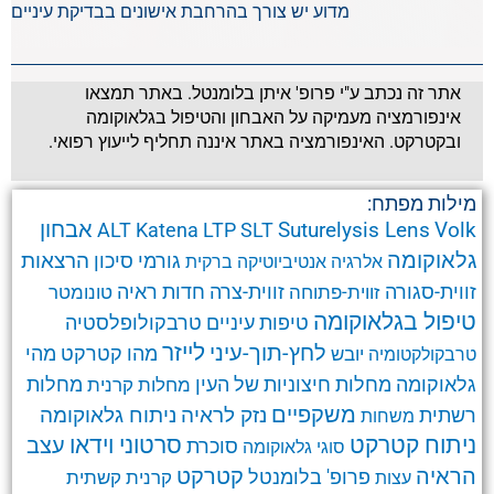
מדוע יש צורך בהרחבת אישונים בבדיקת עיניים
אתר זה נכתב ע"י פרופ' איתן בלומנטל. באתר תמצאו
אינפורמציה מעמיקה על האבחון והטיפול בגלאוקומה
ובקטרקט. האינפורמציה באתר איננה תחליף לייעוץ רפואי.
מילות מפתח:
אבחון
Suturelysis Lens
Volk
ALT
Katena
LTP
SLT
גלאוקומה
הרצאות
גורמי סיכון
אלרגיה
אנטיביוטיקה
ברקית
זווית-סגורה
זווית-צרה
זווית-פתוחה
חדות ראיה
טונומטר
טיפול בגלאוקומה
טרבקולופלסטיה
טיפות עיניים
לחץ-תוך-עיני
לייזר
מהו קטרקט
מהי
יובש
טרבקולקטומיה
גלאוקומה
מחלות חיצוניות של העין
מחלות קרנית
מחלות
משקפיים
ניתוח גלאוקומה
נזק לראיה
רשתית
משחות
ניתוח קטרקט
סרטוני וידאו
עצב
סוכרת
סוגי גלאוקומה
קטרקט
הראיה
פרופ' בלומנטל
קרנית
קשתית
עצות