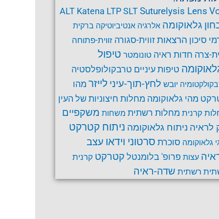
Suturelysis Lens
Vo
ALT
Katena
LTP
SLT
חון גלאוקומה
אלרגיה
אנטיביוטיקה
ברקית
הרצאות
זווית-סגורה
מי סיכון
זווית-פתוחה
טיפול
ית-צרה
חדות ראיה
טונומטר
לאוקומה
טרבקולופלסטיה
טיפות עיניים
לחץ-תוך-עיני
לייזר
מהו
יובש
קולקטומיה
רקט
מהי גלאוקומה
מחלות חיצוניות של העין
משקפיים
ות קרנית
מחלות רשתית
משחות
ניתוח קטרקט
ניתוח גלאוקומה
 לראיה
סרטוני וידאו
עצב
סוכרת
י גלאוקומה
קטרקט
איה
פרופ' בלומנטל
קרנית
עצות
שדה-ראיה
תית
רשתית