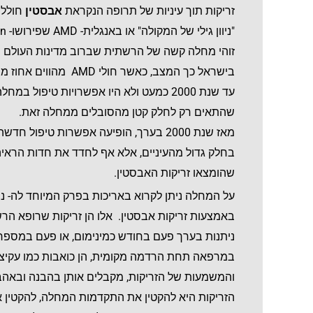
זריקות תוך עיניות של תרופה הנקראת
אבסטין
חוללו
"ניוון גילי של המקולה" או באנגלית- AMD שפירושו- Age Related Macular Degeneration.
זוהי מחלה קשה של הרשתית שברוב מדינות העולם ה
בישראל כך המצב, כאשר חולי AMD מהווים אחוז משמעותי מכלל מחזיקי תעודות עיוור במדינת ישראל.
עד שנת 2000 כמעט ולא היו אפשרויות טיפו
שהתאים רק לחלק קטן מהסובלים ממחלה זאת.
מאז שנת 2000 בערך, הופיעה אפשרות טי
בחלק גדול מהעיניים, אלא אף לחדד את חדות הראיה
שהומצאו זריקות האבסטין.
על המחלה ניתן לקרוא באריכות בפרק המיוחד לה- ני
באמצעות זריקות אבסטין. אלו הן זריקות שרופא הרשתי
ניתנות בערך פעם בחודש כמינימום, או פעם במספר 
במרפאה תחת הרדמה מקומית, הן כואבות כמו עקיצ
והמשמעות של הזריקות, מקבלים אותן בהבנה ובאהב
הזריקות היא להקטין את התקדמות המחלה, להקטין א