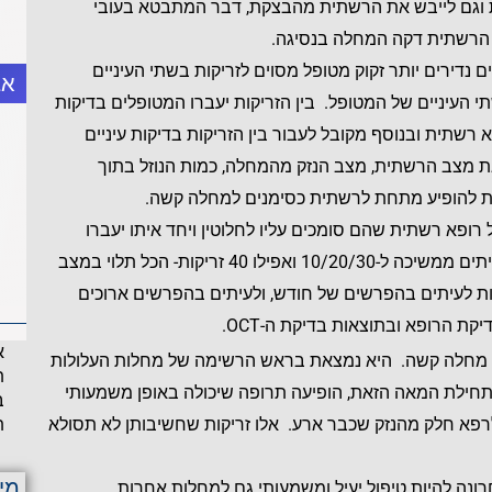
גם לייבש את הרשתית מהבצקת, דבר המתבטא בעובי
רשתית דקה המחלה בנסיגה.
 נדירים יותר זקוק מטופל מסוים לזריקות בשתי העיניים
אב
עיניים של המטופל. בין הזריקות יעברו המטופלים בדיקות
רשתית ובנוסף מקובל לעבור בין הזריקות בדיקות עיניים
בדיקות שממפות את מצב הרשתית, מצב הנזק מהמחלה, כמות הנוזל בתוך
ת להופיע מתחת לרשתית כסימנים למחלה קשה.
צאו במעקב של רופא רשתית שהם סומכים עליו לחלוטין ויחד איתו יעברו
סדרת זריקות שתמיד מתחילה בזריקה אחת אבל לעיתים ממשיכה ל-10/20/30 ואפילו 40 זריקות- הכל תלוי במצב
ות לעיתים בהפרשים של חודש, ולעיתים בהפרשים ארוכים
קת הרופא ובתוצאות בדיקת ה-OCT.
א
מקולה, הינה מחלה קשה. היא נמצאת בראש הרשימה של מחלות העלולות
ת
 תחילת המאה הזאת, הופיעה תרופה שיכולה באופן משמעותי
ב
ת
לרפא חלק מהנזק שכבר ארע. אלו זריקות שחשיבותן לא תסולא
מי
חרונה להיות טיפול יעיל ומשמעותי גם למחלות אחרות