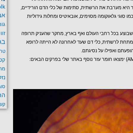
lk
היא מערבת את הרשתית, סתימות של כלי הדם הורידיים,
אב
 סוגי גלאוקומה מסוימים, אובאיטיס ומחלות גידוליות
גור
זוו
 שבוצע בכל רחבי העולם ואף בארץ, מחקר שהעניק תרופה
בג
תחת לרשתית, כלי דם שעד לאחרונה לא הייתה לרופא
פעתם ואפילו על נסיגתם.
טרב
קט
מחל
נזק
סוג
הר
קש