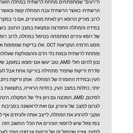
ה"רעים" שמתפתחים מתחת לרשתית במחלה הזאת ו
הרשתית- כאשר הרשתית עבה המחלה קשה וכאשר ה
לרוב מזריק הרופא רק לאחת מהעיניים, אם כי במקרים
במידה והמחלה התפרצה ונמצאת במצב הרטוב בשתי ה
של רופא עיניים המתמחה בטיפול במחלה, לרוב רופא 
מסוג הדמיה הנקראות OCT. אלו 
ומתחת לרשתית וכמות כלי הדם וההצטלקות שעלולו
נכון להיום חולי AMD, טוב יעשו אם ימ
העין ובמידת החומרה של המחלה. אותן זריקות ניתנ
יותר, כתלות במצב העין, בחדות הראייה, בתוצאות בדי
לסיכום, AMD, המכונה גם ניוון גילי של ה
לגרום למצב של עיוורון, עם זאת לראשונה בסביבות
ועקבי להרגיע את המחלה, לייצב אותה ולעיתים אף 
בפז ומזל שיש לרופאי העיניים את הכלי החשוב הזה.
לסיום, אציין שטיפול זה של זריקות אבסטין הופך לא