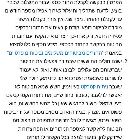
הפרטי) בבקשה לקבלת החזר כספי עבור התשלום שכבר
בוצע, ולדעת שתהליך זה עלול לארוך אפילו מספר חודשים
עד לקבלת ההחזר. מצד שני, אין צורך בקבלת אישור
מוקדם לביקור רופא: קודם קובעים את התור ונבדקים
על-ידי הרופא, ורק אחר-כך יוצרים את הקשר עם חברת
הביטוח בבקשה להחזר הכספי. מידע נוסף תוכלו למצוא
במאמר: "
החזרים מביטוחים משלימים וביטוחים פרטיים
"
ישנם חולים החוששים שבמידה ויפעילו את הביטוח
שברשותם הם עלולים "לבזבז אותו", ואולי לא יעמוד
לרשותם כשבאמת יצטרכו אותו. לדוגמא, חולה שלי
שעבר
ניתוח קטרקט
בעין ימין, חשש שמא הביטוח לא
יאפשר לו לעבור, כעבור כחודשיים, את ניתוח הקטרקט גם
בעין שמאל. חשוב להדגיש שאין כל ממש בחשש זה, הוא
פשוט אינו מוצדק. במידה ואדם מסוים מכוסה על ידי ביטוח
רפואי פרטי, מגיעות לו כל הזכויות שמפורטות בפוליסת
הביטוח ללא קשר למספר הניתוחים או הפרוצדורות
שיזדקק להן. בניגוד למצב בכל הקשור לניתוחים