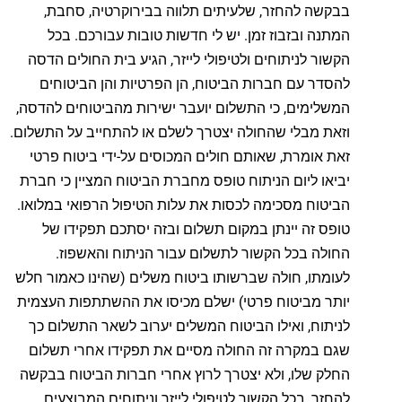
בבקשה להחזר, שלעיתים תלווה בבירוקרטיה, סחבת,
המתנה ובזבוז זמן. יש לי חדשות טובות עבורכם. בכל
הקשור לניתוחים ולטיפולי לייזר, הגיע בית החולים הדסה
להסדר עם חברות הביטוח, הן הפרטיות והן הביטוחים
המשלימים, כי התשלום יועבר ישירות מהביטוחים להדסה,
וזאת מבלי שהחולה יצטרך לשלם או להתחייב על התשלום.
זאת אומרת, שאותם חולים המכוסים על-ידי ביטוח פרטי
יביאו ליום הניתוח טופס מחברת הביטוח המציין כי חברת
הביטוח מסכימה לכסות את עלות הטיפול הרפואי במלואו.
טופס זה יינתן במקום תשלום ובזה יסתכם תפקידו של
החולה בכל הקשור לתשלום עבור הניתוח והאשפוז.
לעומתו, חולה שברשותו ביטוח משלים (שהינו כאמור חלש
יותר מביטוח פרטי) ישלם מכיסו את ההשתתפות העצמית
לניתוח, ואילו הביטוח המשלים יערוב לשאר התשלום כך
שגם במקרה זה החולה מסיים את תפקידו אחרי תשלום
החלק שלו, ולא יצטרך לרוץ אחרי חברות הביטוח בבקשה
להחזר, בכל הקשור לטיפולי לייזר וניתוחים המבוצעים