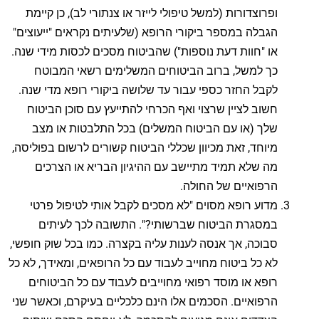
ופרוצדורות (למשל טיפולי לייזר או צנתורי לב), כן קיימת
הגבלה במספר ביקורי הרופא (שלעיתים נקראים "ייעוצים"
או "חוות דעת נוספות") שהביטוח מסכים לכסות מידי שנה.
כך למשל, ברוב הביטוחים המשלימים רשאי המבוטח
לקבל החזר כספי עבור עד שלושה ביקורי רופא מדי שנה.
חשוב לציין שרצוי ואף הכרחי להתייעץ עם סוכן הביטוח
שלך (או עם הביטוח המשלים) בכל התלבטות או מצב
מיוחד, זאת מכיוון שכללי הביטוח קשורים לרשום בפוליסה,
מה שלא תמיד מתיישב עם ההיגיון הבריא או הצרכים
הרפואיים של החולה.
מדוע רופא מסוים "לא מסכים לקבל אותי לטיפול פרטי
במסגרת הביטוח שברשותי?". התשובה לכך לעיתים
סבוכה, אך אנסה לענות עליה בקצרה. כמו בכל שוק חופשי,
לא כל ביטוח מחוייב לעבוד עם כל הרופאים, ומאידך, לא כל
רופא או מוסד רפואי מחוייבים לעבוד עם כל הביטוחים
הרפואיים. הסכמים אלו הינם כלכליים בעיקרם, וכאשר שני