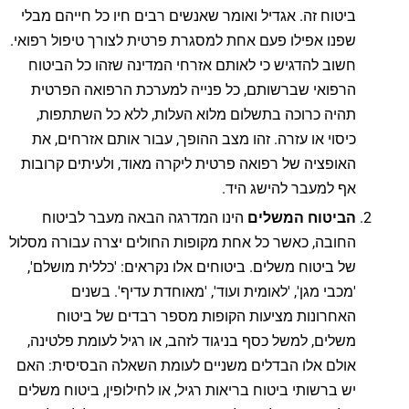
ביטוח זה. אגדיל ואומר שאנשים רבים חיו כל חייהם מבלי
שפנו אפילו פעם אחת למסגרת פרטית לצורך טיפול רפואי.
חשוב להדגיש כי לאותם אזרחי המדינה שזהו כל הביטוח
הרפואי שברשותם, כל פנייה למערכת הרפואה הפרטית
תהיה כרוכה בתשלום מלוא העלות, ללא כל השתתפות,
כיסוי או עזרה. זהו מצב ההופך, עבור אותם אזרחים, את
האופציה של רפואה פרטית ליקרה מאוד, ולעיתים קרובות
אף למעבר להישג היד.
הביטוח המשלים
הינו המדרגה הבאה מעבר לביטוח
החובה, כאשר כל אחת מקופות החולים יצרה עבורה מסלול
של ביטוח משלים. ביטוחים אלו נקראים: 'כללית מושלם',
'מכבי מגן', 'לאומית ועוד', 'מאוחדת עדיף'. בשנים
האחרונות מציעות הקופות מספר רבדים של ביטוח
משלים, למשל כסף בניגוד לזהב, או רגיל לעומת פלטינה,
אולם אלו הבדלים משניים לעומת השאלה הבסיסית: האם
יש ברשותי ביטוח בריאות רגיל, או לחילופין, ביטוח משלים