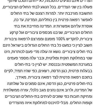
הצדדים אינם מגיעים להסכמה, לא ייחתם הסכם שיתוף
פעולה בין שני הצדדים. בכל הנוגע לבתי החולים הציבוריים,
התשובה מורכבת יותר. למרות רצונם של בתי החולים
לאפשר רפואה פרטית בין כותליהם, המדינה, עד כה,
אוסרת עליהם אפשרות זו. המדינה מחייבת את בתי
החולים הציבוריים, שניבנו מכספים ציבוריים ועל קרקע
ציבורית, להקדיש 100% מזמנם וממרצם לרפואה ציבורית.
חשוב לציין כי כמעט כל בתי החולים הגדולים בישראל הינם
בתי חולים ציבוריים. נושא זה עולה מדי פעם לכותרות, הינו
שנוי במחלוקת חוקית ופוליטית, וכבר עלה מספר פעמים
במערכת המשפטית ובכנסת. יש לציין כי בתי-חולים
בבעלות פרטית, כגון הדסה, רשאים, כפי שהיו תמיד, לקיים
בתוכם רפואה פרטית לצד רפואה ציבורית. מאידך,
בתי-חולים פרטיים, כגון הדסה, אינם סמוכים על שולחנה
של המדינה, ולרוב אינם נהנים מגב כלכלי, עזרה ממשלתית
ומחיקת חובות כפי שזוכים לעיתים בתי-החולים הציבוריים
וקופות החולים. מבלי להיכנס למחלוקת איזה מהצדדים