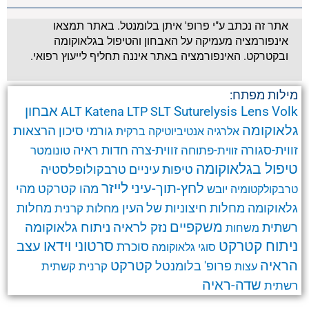
אתר זה נכתב ע"י פרופ' איתן בלומנטל. באתר תמצאו
אינפורמציה מעמיקה על האבחון והטיפול בגלאוקומה
ובקטרקט. האינפורמציה באתר איננה תחליף לייעוץ רפואי.
מילות מפתח:
אבחון
Suturelysis Lens
Volk
ALT
Katena
LTP
SLT
גלאוקומה
הרצאות
גורמי סיכון
אלרגיה
אנטיביוטיקה
ברקית
זווית-סגורה
זווית-צרה
זווית-פתוחה
חדות ראיה
טונומטר
טיפול בגלאוקומה
טרבקולופלסטיה
טיפות עיניים
לחץ-תוך-עיני
לייזר
מהו קטרקט
מהי
יובש
טרבקולקטומיה
גלאוקומה
מחלות חיצוניות של העין
מחלות קרנית
מחלות
משקפיים
ניתוח גלאוקומה
נזק לראיה
רשתית
משחות
ניתוח קטרקט
סרטוני וידאו
עצב
סוכרת
סוגי גלאוקומה
קטרקט
הראיה
פרופ' בלומנטל
קרנית
קשתית
עצות
שדה-ראיה
רשתית