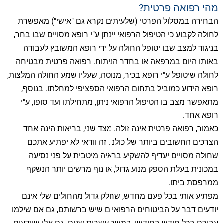
מהי רפואה פרטית?
הבחירה במסלול הפרטי (שלעיתים נקרא גם "אישי") מאפשרת
לחולה לקבוע כי הטיפול הרפואי יינתן ע"י רופא מסויים שבו בחר,
בניגוד למצב שבו יטופל החולה על ידי רופא המשובץ לעבודה
באותו היום במרפאה או בחדר הניתוח. רפואה פרטית מבטיחה
לחולה שיטופל ע"י רופא בכיר, מנוסה, שעליו שמע החולה המלצות,
רופא הידוע כמוביל בתחום הרפואי הספציפי למחלתו. בנוסף,
מתאפשר מצב בו הטיפול הרפואי ניתן, מתחילתו ועד סופו, ע"י
רופא אחד.
כאמור, רפואה פרטית אינה זולה. מצד שני, בריאות הינה אחד
הצרכים החשובים ביותר של כולנו. זה וודאי לא יפתיע אתכם
שחולה מסויים יעדיף להשקיע בראיה מיטבית על פני נסיעה
במכונית בעלת הספק מנוע גדול, או נוף מרשים יותר הנשקף
ממרפסת ביתו.
מפתיע אותי בכל פעם מחדש, שחלק גדול מהחולים שלי אינם
יודעים דבר על הביטוחים הרפואיים שיש ברשותם, גם אם שילמו
עבורם בכל חודש בחודשו, במשך עשרות שנים. גם אלו שיודעים