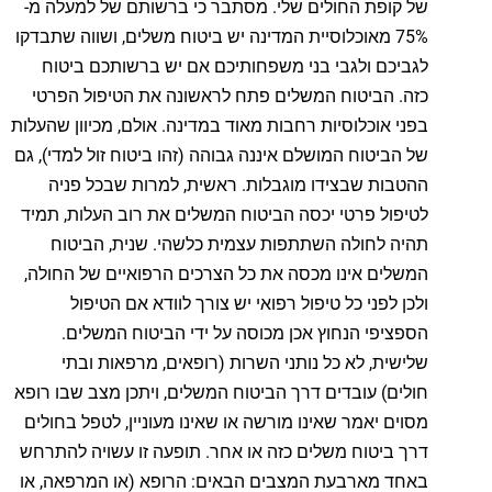
של קופת החולים שלי. מסתבר כי ברשותם של למעלה מ-
75% מאוכלוסיית המדינה יש ביטוח משלים, ושווה שתבדקו
לגביכם ולגבי בני משפחותיכם אם יש ברשותכם ביטוח
כזה. הביטוח המשלים פתח לראשונה את הטיפול הפרטי
בפני אוכלוסיות רחבות מאוד במדינה. אולם, מכיוון שהעלות
של הביטוח המושלם איננה גבוהה (זהו ביטוח זול למדי), גם
ההטבות שבצידו מוגבלות. ראשית, למרות שבכל פניה
לטיפול פרטי יכסה הביטוח המשלים את רוב העלות, תמיד
תהיה לחולה השתתפות עצמית כלשהי. שנית, הביטוח
המשלים אינו מכסה את כל הצרכים הרפואיים של החולה,
ולכן לפני כל טיפול רפואי יש צורך לוודא אם הטיפול
הספציפי הנחוץ אכן מכוסה על ידי הביטוח המשלים.
שלישית, לא כל נותני השרות (רופאים, מרפאות ובתי
חולים) עובדים דרך הביטוח המשלים, ויתכן מצב שבו רופא
מסוים יאמר שאינו מורשה או שאינו מעוניין, לטפל בחולים
דרך ביטוח משלים כזה או אחר. תופעה זו עשויה להתרחש
באחד מארבעת המצבים הבאים: הרופא (או המרפאה, או