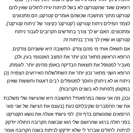
רופאים שעד שהקטרקט לא בשל לניתוח יגידו לחולים שאין להם
קטרקט מתוך מחשבה שכשהם אומרים קטרקט, הם מתכוונים
לצמד המילים ניתוח קטרקט ('קטרקט' כקיצור של 'ניתוח קטרקט'),
ומתכוונים: האם יש לך צורך בחודשים הקרובים לעבור ניתוח
קטרקט או שאין לך צורך בניתוח זה.
אם תשאלו אותי מי מהם צודק- התשובה היא ששניהם צודקים.
הרופא הראשון מתאר נכון יותר את המצב האנטומי בעין, ולכן
מעביר למטופל את תוצאות הבדיקה באופן מהימן יותר. לעומתו,
הרופא השני מתאר נכון יותר את השתלשלות האירועים הצפויה (כן
ניתוח או לא ניתוח) וחוסך למטופלים רבים דאגות וחששות שאינן
במקומן (לפחות לא בשנים הקרובות).
ובכן, מה אני עושה במרפאתי? התשובה היא שהגישה שלי משלבת
את שני ההסברים שקיבלתם כעת (בעצם את הגישה של שני סוגי
הרופאים שפגשתם בדף זה). לפי גישתי אעלה את נושא הקטרקט
בפני חולה ברגע שהרושם שלי הוא שבשנה הקרובה החולה יזדקק
לניתוח. לחולים שברור לי שלא יזדקקו לניתוח בשנה הקרובה אומר