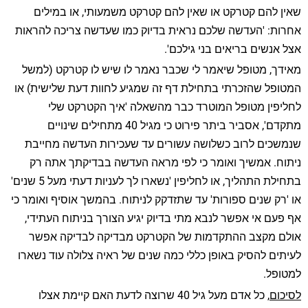
שאין להם קטרקט או שאין להם קטרקט משמעותי, או במילים
אחרות: 'העדשה שלכם נראית בדיוק כמו שעדשה צריכה להראות
אצל אנשים בריאים בני גילכם'.
מאידך, מטופל שיאמר לי שכבר נאמר לו שיש לו קטרקט (למשל
המטופל שהזכרתי בתחילת דף זה שמגיע לחוות דעת שלישית) או
לחליפין מטופל המוטרד כבר מהשאלה 'איך הקטרקט שלי
מתקדם', אסביר ביתר פירוט כי מגיל 40 מתחילים שינויים
שנמשכים לרוב כשלושה עשורים עד שעכירות העדשה מחייבת
ניתוח. אמשיך ואומר כי לפי מראה העדשה בבדיקתך אתה רק
בתחילת התהליך, או לחליפין 'נשארו לך לעניות דעתי מעל 5 שנים'
או 'רק שנים ספורות' עד שתזדקק לניתוח. בהמשך אוסיף ואומר כי
אף פעם אי אפשר לנבא מתי בדיוק יגיע הצורך בניתוח העתידי,
אולם מקצב ההתקדמות של הקטרקט מבדיקה לבדיקה אפשר
לעיתים להסיק באופן כללי כמה שנים של ראיה צלולה עוד נשארו
למטופל.
לסיכום
, כל אדם מעל גיל 40 שרוצה לדעת האם קיימת אצלו