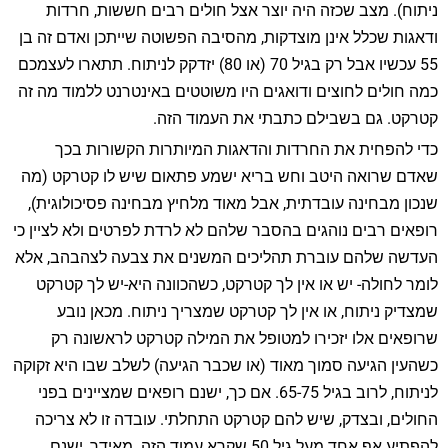
ניתוח). מצב שכזה היה יוצר אצל חולים רבים חששות, חרדות
ודאגות שכלל אינן מוצדקות, מהסיבה הפשוטה שייתכן ואדם זה בן
55 עכשיו אבל רק בגיל 70 (או 80) יזדקק לניתוח. תתארו לעצמכם
כמה חולים לחוצים ודואגים היו משוטטים באינטרנט ללמוד מה זה
קטרקט. גם בשבילם כתבתי את העמוד הזה.
כדי להפחית את החרדות והדאגות המיותרות הקשורות בכך
שאדם שרואה היטב וחש בריא ישמע פתאום שיש לו קטרקט (מה
שנכון מבחינה עובדתית, אבל מאוד מלחיץ מבחינה פסיכולוגית),
רופאים רבים נוהגים בהסבר שלהם לא לרדת לפרטים ולא לציין כי
העדשה שלהם עוברת תהליכים המשנים את צבעה לצהבהב, אלא
לומר לחולה- יש או אין לך קטרקט, כשהכוונה היא-יש לך קטרקט
שמצדיק ניתוח, או אין לך קטרקט שמצריך ניתוח. מכאן נובע
שרופאים אלו יזכירו למטופל את המילה קטרקט לראשונה רק
כשהעין הגיעה סמוך מאוד (או שכבר הגיעה) לשלב שבו היא זקוקה
לניתוח, לרוב בגיל 65-75. אם כך, ישנם רופאים שמציינים בפני
החולים, ובצדק, שיש להם קטרקט התחלתי. עובדה זו לא צריכה
להפתיע אף אחד מעל גיל 50 שקרא עמוד הזה. מאידך, ישנם