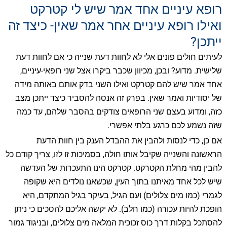
רופא עיניים אחד אמר שיש לי קטרקט
ואילו רופא עיניים אחר אמר שאין- כיצד זה
ייתכן?
לעיתים חולים פונים אלי לא לחוות דעת שנייה כי אם לחוות דעת
שלישית. מדוע? ובכן, מכיוון שכבר ביקרו אצל שני רופאי-עיניים,
אחד אמר שיש להם קטרקט ואילו השני בדק אותם באותה מידה
של יסודיות ואמר שאין. בפרק זה אנסה להסביר כיצד ייתכן מצב
כזה, ומדוע בעצם שני הרופאים צודקים בהסבר שלהם, עד כמה
שזה נשמע לכם כרגע בלתי אפשרי.
אם כן, כדי לנסות ולהבין את ההבדל הענק בין חוות הדעת
הראשונה והשנייה שקיבל אותו חולה, בסמיכות זו לזו, צריך קודם כל
להבין מהי מחלת הקטרקט. קטרקט הינו התעכרות של העדשה
שיש לכל אחד מאיתנו בתוך העין, שכשאנו נולדים היא שקופה
לגמרי (כמו מים צלולים) ועם הגיל, בעיקר בגיל המתקדם, היא
הופכת להיות עכורה (כמו חלב). לא יקשה אליכם להסכים כי ניתן
להסתכל בקלות דרך כוס זכוכית המלאה מים צלולים, ובניגוד גמור