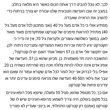
לכך, לא נוכל להביט דרך אותה הכוס כאשר היא מלאה בחלב.
במצב זה שבו העדשה הטבעית שלנו עכורה יש צורך בניתוח כדי
להשיב את הראייה שאבדה.
מפתיע אולי כי כל אדם מעל גיל 40 (ואני מתכוון לכל אדם מעל גיל
40) מתחיל להראות סימנים של קטרקט שמתקדמים מאוד מאוד
לאט, במשך כשלושה עשורים, ולקראת גיל 70, אין זה נדיר כי
הקטרקט יגיע לרמת עכירות כזאת המצדיקה ומצריכה ניתוח. לכן,
אם יתקשר אלי אדם בן 57 וישאל אותי 'האם יש לו קטרקט?',
התשובה הינה חד-משמעית: כן. מכיוון שהוא בן 57, העדשה של
אותו אדם אינה יכולה להיות צלולה וזכה כמו שהייתה כשהיה בן 20.
אפילו בלי לבדוק אני יכול לומר לכל אדם שקורא עמוד זה שאם הוא
עבר את גילאי ה40-50 העדשה שלו מראה סימנים עדינים יותר או
עדינים פחות של קטרקט.
אם כך, כל מטופל שהוא, מגיל 55 ומעלה, שיוצא מכל רופא-עיניים
בכל מקום בעולם, היה צריך לשמוע מרופא-העיניים שיש לו של
קטרקט (אמנם רק קטרקט התחלתי, או בינוני שעדיין לא מצריך