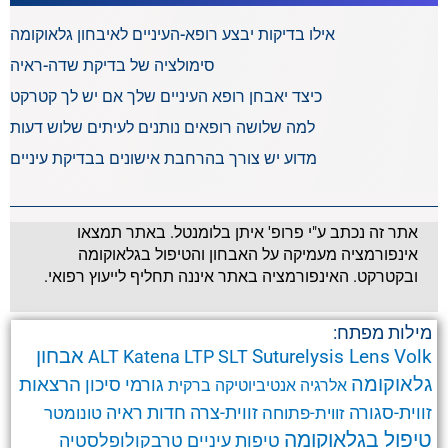
אילו בדיקות יבצע רופא-העיניים לאיבחון גלאוקומה
סימולציה של בדיקת שדה-ראיה
כיצד יאבחן רופא העיניים שלך אם יש לך קטרקט
למה שלושה רופאים נותנים לעיתים שלוש דעות
מדוע יש צורך בהרחבת אישונים בבדיקת עיניים
אתר זה נכתב ע"י פרופ' איתן בלומנטל. באתר תמצאו
אינפורמציה מעמיקה על האבחון והטיפול בגלאוקומה
ובקטרקט. האינפורמציה באתר איננה תחליף לייעוץ רפואי.
מילות מפתח:
אבחון
Suturelysis Lens
Volk
ALT
Katena
LTP
SLT
גלאוקומה
הרצאות
גורמי סיכון
אלרגיה
אנטיביוטיקה
ברקית
זווית-סגורה
זווית-צרה
זווית-פתוחה
חדות ראיה
טונומטר
טיפול בגלאוקומה
טרבקולופלסטיה
טיפות עיניים