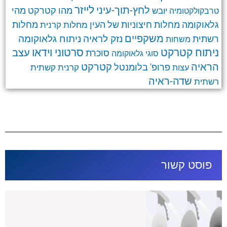
לחץ-תוך-עיני
לייזר
מהו קטרקט
מהי
יובש
טרבקולקטומיה
גלאוקומה
מחלות חיצוניות של העין
מחלות קרנית
מחלות
משקפיים
ניתוח גלאוקומה
נזק לראיה
רשתית
משחות
ניתוח קטרקט
סרטוני וידאו
עצב
סוכרת
סוגי גלאוקומה
קטרקט
הראיה
פרופ' בלומנטל
קרנית
קשתית
עצות
שדה-ראיה
רשתית
פוסט קשור